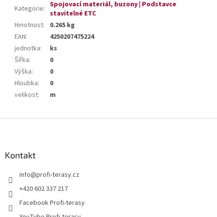
Spojovací materiál, buzony | Podstavce
Kategorie
:
stavitelné ETC
Hmotnost
:
0.265 kg
EAN
:
4250207475224
jednotka
:
ks
Šířka
:
0
Výška
:
0
Hloubka
:
0
velikost
:
m
Z
á
p
a
Kontakt
t
info
@
profi-terasy.cz
í
+420 602 337 217
Facebook Profi-terasy