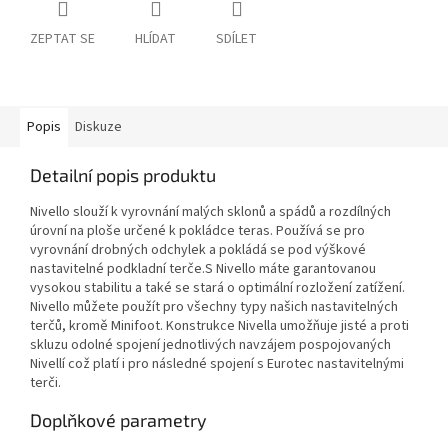
ZEPTAT SE
HLÍDAT
SDÍLET
Popis
Diskuze
Detailní popis produktu
Nivello slouží k vyrovnání malých sklonů a spádů a rozdílných
úrovní na ploše určené k pokládce teras. Používá se pro
vyrovnání drobných odchylek a pokládá se pod výškové
nastavitelné podkladní terče.S Nivello máte garantovanou
vysokou stabilitu a také se stará o optimální rozložení zatížení.
Nivello můžete použít pro všechny typy našich nastavitelných
terčů, kromě Minifoot. Konstrukce Nivella umožňuje jisté a proti
skluzu odolné spojení jednotlivých navzájem pospojovaných
Nivellí což platí i pro následné spojení s Eurotec nastavitelnými
terči.
Doplňkové parametry