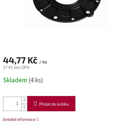
44,77 Kč
/ ks
37 Kč bez DPH
Měrná
Skladem
(4 ks)
cena:
Přidat do košíku
Detailní informace