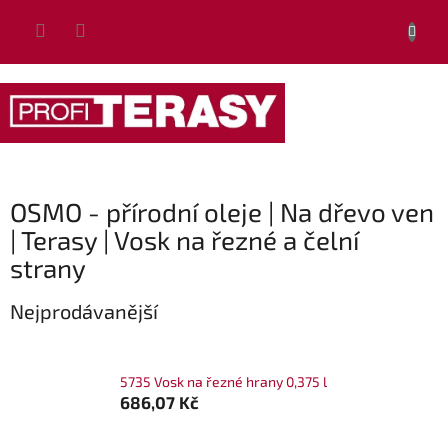
Přejít
NÁKUP
na
obsah
KOŠÍK
OSMO - přírodní oleje | Na dřevo ven
| Terasy | Vosk na řezné a čelní
strany
Nejprodávanější
5735 Vosk na řezné hrany 0,375 l
686,07 Kč