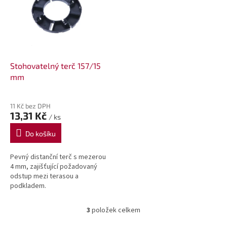
Stohovatelný terč 157/15
mm
11 Kč bez DPH
13,31 Kč
/ ks
Do košíku
Pevný distanční terč s mezerou
4 mm, zajišťující požadovaný
odstup mezi terasou a
podkladem.
3
položek celkem
O
v