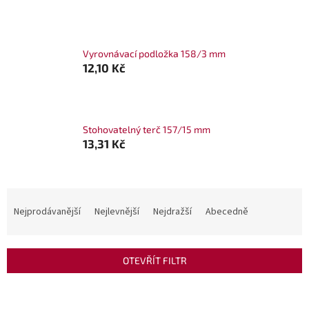
Vyrovnávací podložka 158/3 mm
12,10 Kč
Stohovatelný terč 157/15 mm
13,31 Kč
Ř
a
Nejprodávanější
Nejlevnější
Nejdražší
Abecedně
z
e
n
OTEVŘÍT FILTR
í
p
V
r
ý