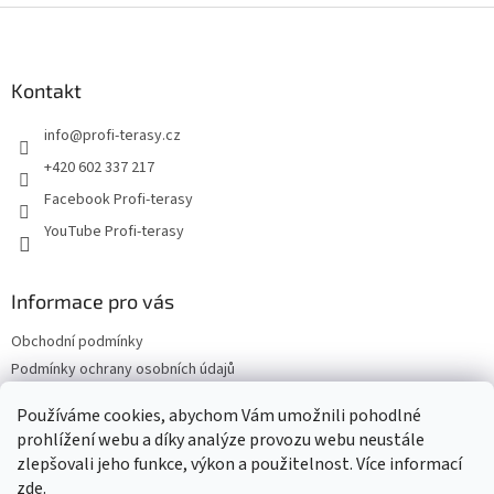
l
Z
á
á
d
p
a
a
Kontakt
c
t
í
info
@
profi-terasy.cz
í
p
r
+420 602 337 217
v
Facebook Profi-terasy
k
y
YouTube Profi-terasy
v
ý
p
Informace pro vás
i
s
Obchodní podmínky
u
Podmínky ochrany osobních údajů
Doprava a platba
Používáme cookies, abychom Vám umožnili pohodlné
Vrácení zboží a reklamace
prohlížení webu a díky analýze provozu webu neustále
Web Profi Terasy.cz
zlepšovali jeho funkce, výkon a použitelnost. Více informací
zde
.