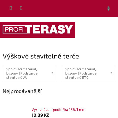
Přejít
NÁKUP
na
obsah
KOŠÍK
Výškově stavitelné terče
Spojovací materiál,
Spojovací materiál,
buzony | Podstavce
buzony | Podstavce
stavitelné AU
stavitelné ETC
Nejprodávanější
Vyrovnávací podložka 156/1 mm
10,89 Kč