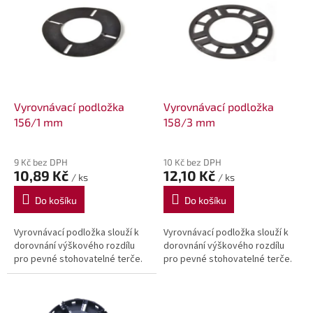
o
p
d
i
u
s
k
p
t
r
ů
o
d
Vyrovnávací podložka
Vyrovnávací podložka
u
156/1 mm
158/3 mm
k
t
9 Kč bez DPH
10 Kč bez DPH
ů
10,89 Kč
12,10 Kč
/ ks
/ ks
Do košíku
Do košíku
Vyrovnávací podložka slouží k
Vyrovnávací podložka slouží k
dorovnání výškového rozdílu
dorovnání výškového rozdílu
pro pevné stohovatelné terče.
pro pevné stohovatelné terče.