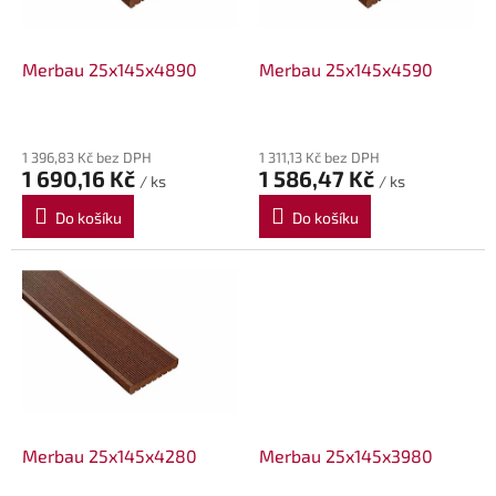
t
r
ů
o
d
Merbau 25x145x4890
Merbau 25x145x4590
u
k
t
1 396,83 Kč bez DPH
1 311,13 Kč bez DPH
ů
1 690,16 Kč
1 586,47 Kč
/ ks
/ ks
Do košíku
Do košíku
Merbau 25x145x4280
Merbau 25x145x3980