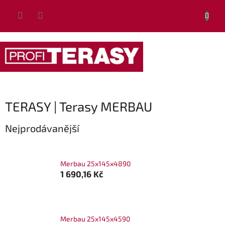
Přejít
NÁKUP
na
obsah
KOŠÍK
TERASY | Terasy MERBAU
Nejprodávanější
Merbau 25x145x4890
1 690,16 Kč
Merbau 25x145x4590