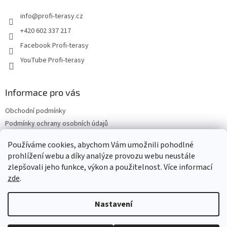
t
info
@
profi-terasy.cz
í
+420 602 337 217
Facebook Profi-terasy
YouTube Profi-terasy
Informace pro vás
Obchodní podmínky
Podmínky ochrany osobních údajů
Doprava a platba
Používáme cookies, abychom Vám umožnili pohodlné
Vrácení zboží a reklamace
prohlížení webu a díky analýze provozu webu neustále
Web Profi Terasy.cz
zlepšovali jeho funkce, výkon a použitelnost. Více informací
zde
.
Nastavení
Vytvořil Shoptet