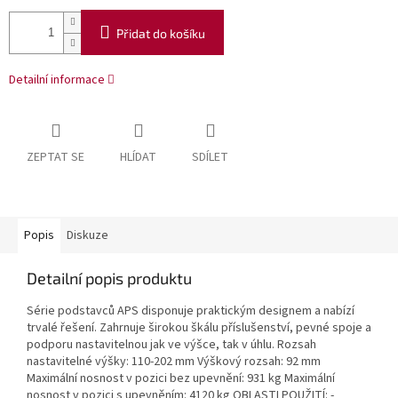
Přidat do košíku
Detailní informace
ZEPTAT SE
HLÍDAT
SDÍLET
Popis
Diskuze
Detailní popis produktu
Série podstavců APS disponuje praktickým designem a nabízí
trvalé řešení. Zahrnuje širokou škálu příslušenství, pevné spoje a
podporu nastavitelnou jak ve výšce, tak v úhlu. Rozsah
nastavitelné výšky: 110-202 mm Výškový rozsah: 92 mm
Maximální nosnost v pozici bez upevnění: 931 kg Maximální
nosnost v pozici s upevněním: 4120 kg OBLASTI POUŽITÍ: -