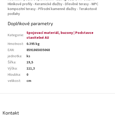
Hliníkové profily - Keramické dlažby - Dřevěné terasy - WPC
kompozitní terasy - Přírodní kamenné dlažby - Terakotové
podlahy
Doplňkové parametry
Spojovací materiál, buzony | Podstavce
Kategorie
:
stavitelné AU
Hmotnost
:
0.395 kg
EAN
:
8591865035068
jednotka
:
ks
Šířka
:
19,5
Výška
:
111,3
Hloubka
:
0
velikost
:
cm
Z
á
p
a
Kontakt