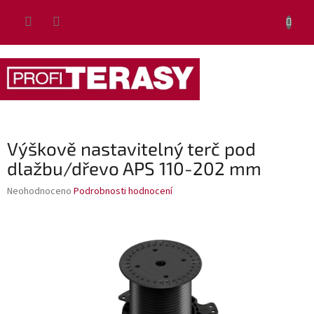
Přejít
NÁKUP
na
obsah
KOŠÍK
Výškově nastavitelný terč pod
dlažbu/dřevo APS 110-202 mm
Průměrné
Neohodnoceno
Podrobnosti hodnocení
hodnocení
produktu
je
0,0
z
5
hvězdiček.