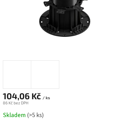
104,06 Kč
/ ks
86 Kč bez DPH
Měrná
Skladem
(>5 ks)
cena: