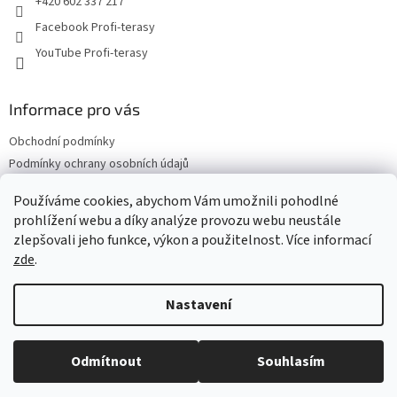
+420 602 337 217
Facebook Profi-terasy
YouTube Profi-terasy
Informace pro vás
Obchodní podmínky
Podmínky ochrany osobních údajů
Doprava a platba
Používáme cookies, abychom Vám umožnili pohodlné
Vrácení zboží a reklamace
prohlížení webu a díky analýze provozu webu neustále
Web Profi Terasy.cz
zlepšovali jeho funkce, výkon a použitelnost. Více informací
zde
.
Nastavení
Vytvořil Shoptet
Odmítnout
Souhlasím
Copyright 2026
Profi terasy
. Všechna práva vyhrazena.