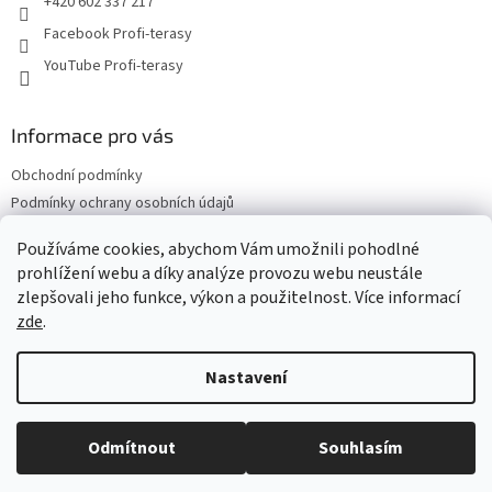
+420 602 337 217
Facebook Profi-terasy
YouTube Profi-terasy
Informace pro vás
Obchodní podmínky
Podmínky ochrany osobních údajů
Doprava a platba
Používáme cookies, abychom Vám umožnili pohodlné
Vrácení zboží a reklamace
prohlížení webu a díky analýze provozu webu neustále
Web Profi Terasy.cz
zlepšovali jeho funkce, výkon a použitelnost. Více informací
zde
.
Nastavení
Vytvořil Shoptet
Odmítnout
Souhlasím
Copyright 2026
Profi terasy
. Všechna práva vyhrazena.