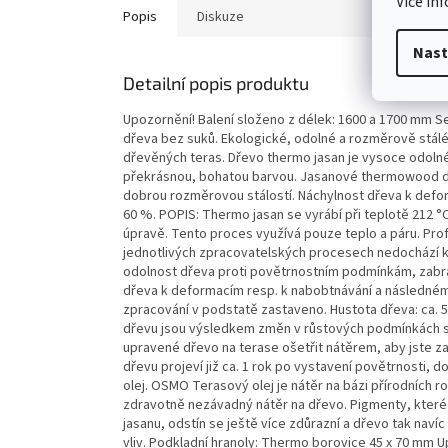
Více in
Popis
Diskuze
Nast
Detailní popis produktu
Upozornění! Balení složeno z délek: 1600 a 1700 mm Se
dřeva bez suků. Ekologické, odolné a rozměrově stá
dřevěných teras. Dřevo thermo jasan je vysoce odolné v
překrásnou, bohatou barvou. Jasanové thermowood dř
dobrou rozměrovou stálostí. Náchylnost dřeva k defo
60 %. POPIS: Thermo jasan se vyrábí při teplotě 212 
úpravě. Tento proces využívá pouze teplo a páru. Profi
jednotlivých zpracovatelských procesech nedochází k p
odolnost dřeva proti povětrnostním podmínkám, zabra
dřeva k deformacím resp. k nabobtnávání a následnému
zpracování v podstatě zastaveno. Hustota dřeva: ca. 
dřevu jsou výsledkem změn v růstových podmínkách s
upravené dřevo na terase ošetřit nátěrem, aby jste za
dřevu projeví již ca. 1 rok po vystavení povětrnosti
olej. OSMO Terasový olej je nátěr na bázi přírodních ro
zdravotně nezávadný nátěr na dřevo. Pigmenty, kter
jasanu, odstín se ještě více zdůrazní a dřevo tak naví
vliv. Podkladní hranoly: Thermo borovice 45 x 70 mm U