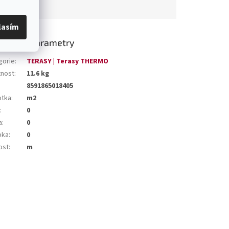
lasím
lňkové parametry
gorie
:
TERASY | Terasy THERMO
nost
:
11.6 kg
8591865018405
otka
:
m2
:
0
a
:
0
bka
:
0
ost
:
m