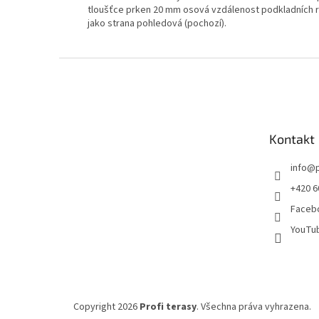
tloušťce prken 20 mm osová vzdálenost podkladních ro
jako strana pohledová (pochozí).
Z
á
p
a
t
Kontakt
í
info
@
+420 6
Facebo
YouTub
Copyright 2026
Profi terasy
. Všechna práva vyhrazena.