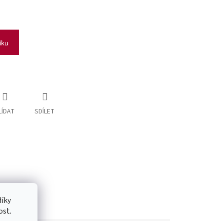
íku
LÍDAT
SDÍLET
íky
ost.