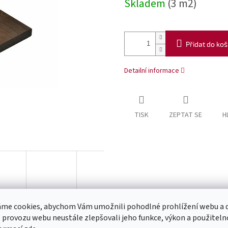
Skladem
(3 m2)
Přidat do koš
Detailní informace
TISK
ZEPTAT SE
H
me cookies, abychom Vám umožnili pohodlné prohlížení webu a d
 provozu webu neustále zlepšovali jeho funkce, výkon a použiteln