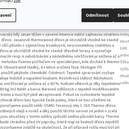
formací
zde
.
avení
Odmítnout
Souh
Dop
verský bílý Jasan těžen v severní Americe nabízí zajímavou strukturu
Kate
lé dřevo. Jasanové thermowood dřevo je obzvláště vhodné ke stavbě
Hmot
ůči plísním s výjimečnou trvanlivostí, nesrovnatelnou stabilitou a
EAN
:
evo je obzvláště vhodné ke stavbě dřevěné terasy a vyznačuje
jedn
rmacím resp. k nabobtnávání a následnému smršťování je snížena až o
°C metodou řízenou počítačem ve speciální peci, kde dochází k thermo
Šířka
l: Oboustranně hladký, 4 x lehce sražená fáze. Ekologie: Při
Výšk
oužití jakýkoliv chemikálií. Odolnost: Tepelné zpracování zvyšuje
Hlou
ňuje hnilobě a napadení houbami. Rozměrová stálost: Náchylnost
velik
 smršťování je snížena až o 60 %. Kolísání vlhkosti je díky tepelnému
580 kg/m3 Nátěr a barva: Barevné odlišnosti v tepelně modifikovaném
tromu a musí být plně akceptované. Pokud se rozhodnete tepelně
chovali dřevo bez typické šedé patiny, která se bez ošetření na
, doporučujeme použít nátěr OSMO Terasový olej č. 010 Thermo dřevo
stlinných olejů a vosků a díky použití těchto surovin se jedná o zcela
é jsou obsaženy v tomto nátěru způsobí změnu původní barvy Thermo
c bude chráněno před UV paprsky, které mají na šednutí dřeva největší
pozorňujeme zvláště na skutečnost, že při přípravě roštu musí být při