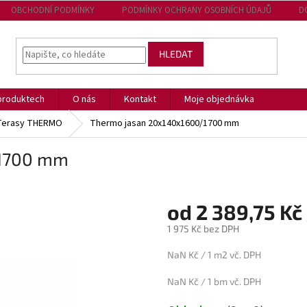
OBCHODNÍ PODMÍNKY
PODMÍNKY OCHRANY OSOBNÍCH ÚDAJŮ
D
HLEDAT
produktech
O nás
Kontakt
Moje objednávka
 Terasy THERMO
Thermo jasan 20x140x1600/1700 mm
/1700 mm
od 2 389,75 Kč
1 975 Kč bez DPH
Měrná
NaN Kč / 1 m2 vč. DPH
cena:
NaN Kč / 1 bm vč. DPH