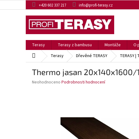
Přejít
+420 602 337 217
info@profi-terasy.cz
na
obsah
Terasy
Terasy z bambusu
Montáže
O 
Domů
Terasy
Dřevěné TERASY
TERASY |
Thermo jasan 20x140x1600
Průměrné
Neohodnoceno
Podrobnosti hodnocení
hodnocení
produktu
je
0,0
z
5
hvězdiček.