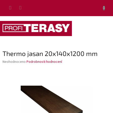
Přejít
NÁKUP
na
obsah
KOŠÍK
Thermo jasan 20x140x1200 mm
Průměrné
Neohodnoceno
Podrobnosti hodnocení
hodnocení
produktu
je
0,0
z
5
hvězdiček.