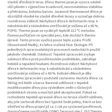
stavbě dřevěných teras. Dřevo thermo jasan je vysoce odolné
vůči plísním s výjimečnou trvanlivostí, nesrovnatelnou stabilitou
a překrásnou, bohatou barvou. Jasanové thermowood dřevo je
obzvláště vhodné ke stavbě dřevěné terasy a vyznačuje dobrou
rozměrovou stálostí. Náchylnost dřeva k deformacím resp. k
nabobtnávání a následnému smršťování je snížena až o 60 %.
POPIS: Thermo jasan se vyrábí při teplotě 212 °C metodou
řízenou počítačem ve speciální peci, kde dochází k thermo
úpravě. Tento proces využívá pouze teplo a páru. Profil:
Oboustranně hladký, 4 x lehce sražená fáze. Ekologie: Při
jednotlivých zpracovatelských procesech nedochází k použití
jakýkoliv chemikálií. Odolnost: Tepelné zpracování zvyšuje
odolnost dřeva proti povětrnostním podmínkám, zabraňuje
hnilobě a napadení houbami. Rozměrová stálost: Náchylnost
dřeva k deformacím resp. k nabobtnávání a následnému
smršťování je snížena až o 60 %. Kolísání vlhkosti je díky
tepelnému zpracování v podstatě zastaveno. Hustota dřeva: ca.
580 kg/m3 Nátěr a barva: Barevné odlišnosti v tepelně
modifikovaném dřevu jsou výsledkem změn v růstových
podmínkách stromu a musí být plně akceptované. Pokud se
rozhodnete tepelně upravené dřevo na terase ošetřit nátěrem,
aby jste zachovali dřevo bez typické šedé patiny, která se bez
ošetření na dřevu projeví již ca. 1 rok po vystavení povětrnosti,
doporučujeme použít nátěr OSMO Terasový olej č. 010 Thermo