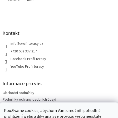
velikost
:
mm
Z
á
p
a
Kontakt
t
info
@
profi-terasy.cz
í
+420 602 337 217
Facebook Profi-terasy
YouTube Profi-terasy
Informace pro vás
Obchodní podmínky
Podmínky ochrany osobních údajů
Doprava a platba
Používáme cookies, abychom Vám umožnili pohodlné
Vrácení zboží a reklamace
prohlížení webu a díky analýze provozu webu neustále