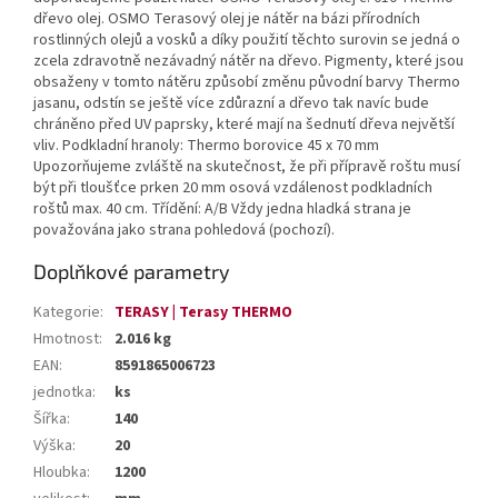
dřevo olej. OSMO Terasový olej je nátěr na bázi přírodních
rostlinných olejů a vosků a díky použití těchto surovin se jedná o
zcela zdravotně nezávadný nátěr na dřevo. Pigmenty, které jsou
obsaženy v tomto nátěru způsobí změnu původní barvy Thermo
jasanu, odstín se ještě více zdůrazní a dřevo tak navíc bude
chráněno před UV paprsky, které mají na šednutí dřeva největší
vliv. Podkladní hranoly: Thermo borovice 45 x 70 mm
Upozorňujeme zvláště na skutečnost, že při přípravě roštu musí
být při tloušťce prken 20 mm osová vzdálenost podkladních
roštů max. 40 cm. Třídění: A/B Vždy jedna hladká strana je
považována jako strana pohledová (pochozí).
Doplňkové parametry
Kategorie
:
TERASY | Terasy THERMO
Hmotnost
:
2.016 kg
EAN
:
8591865006723
jednotka
:
ks
Šířka
:
140
Výška
:
20
Hloubka
:
1200