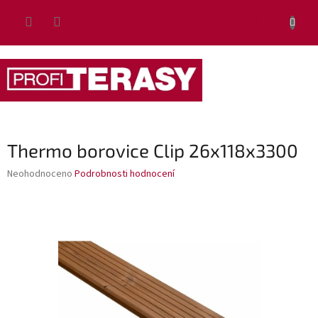
Přejít
NÁKUP
na
obsah
KOŠÍK
Thermo borovice Clip 26x118x3300
Průměrné
Neohodnoceno
Podrobnosti hodnocení
hodnocení
produktu
je
0,0
z
5
hvězdiček.