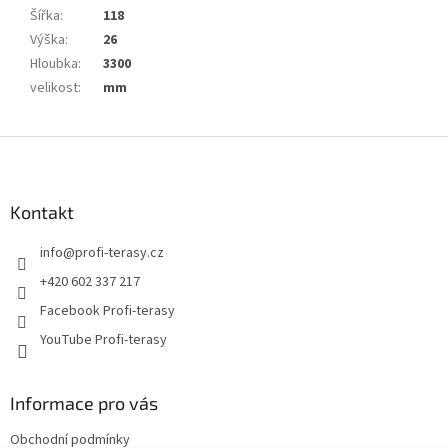
Šířka
:
118
Výška
:
26
Hloubka
:
3300
velikost
:
mm
Z
á
p
a
Kontakt
t
info
@
profi-terasy.cz
í
+420 602 337 217
Facebook Profi-terasy
YouTube Profi-terasy
Informace pro vás
Obchodní podmínky