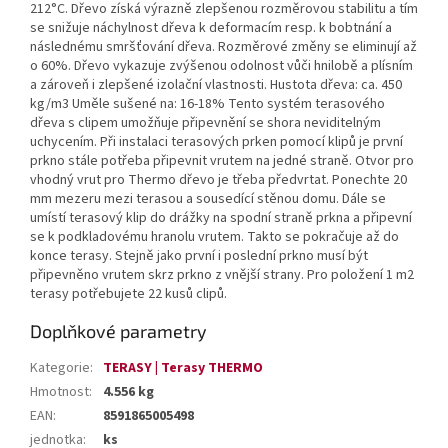
212°C. Dřevo získá výrazně zlepšenou rozměrovou stabilitu a tím
se snižuje náchylnost dřeva k deformacím resp. k bobtnání a
následnému smršťování dřeva. Rozměrové změny se eliminují až
o 60%. Dřevo vykazuje zvýšenou odolnost vůči hnilobě a plísním
a zároveň i zlepšené izolační vlastnosti. Hustota dřeva: ca. 450
kg/m3 Uměle sušené na: 16-18% Tento systém terasového
dřeva s clipem umožňuje připevnění se shora neviditelným
uchycením. Při instalaci terasových prken pomocí klipů je první
prkno stále potřeba připevnit vrutem na jedné straně. Otvor pro
vhodný vrut pro Thermo dřevo je třeba předvrtat. Ponechte 20
mm mezeru mezi terasou a sousedící stěnou domu. Dále se
umístí terasový klip do drážky na spodní straně prkna a připevní
se k podkladovému hranolu vrutem. Takto se pokračuje až do
konce terasy. Stejně jako první i poslední prkno musí být
připevněno vrutem skrz prkno z vnější strany. Pro položení 1 m2
terasy potřebujete 22 kusů clipů.
Doplňkové parametry
Kategorie
:
TERASY | Terasy THERMO
Hmotnost
:
4.556 kg
EAN
:
8591865005498
jednotka
:
ks