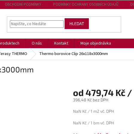
OBCHODNÍ PODMÍNKY
PODMÍNKY OCHRANY OSOBNÍCH ÚDAJŮ
D
HLEDAT
produktech
O nás
Kontakt
Moje objednávka
 Terasy THERMO
Thermo borovice Clip 26x118x3000mm
18x3000mm
od 479,74 Kč /
396,48 Kč bez DPH
Měrná
NaN Kč / 1 m2 vč. DPH
cena:
NaN Kč / 1 bm vč. DPH