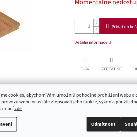
Momentálně nedostu
Přidat do koš
Detailní informace
TISK
ZEPTAT SE
H
me cookies, abychom Vám umožnili pohodlné prohlížení webu a d
 provozu webu neustále zlepšovali jeho funkce, výkon a použiteln
formací
zde
.
avení
Odmítnout
Souh