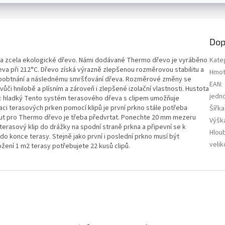
Dop
 a zcela ekologické dřevo. Námi dodávané Thermo dřevo je vyráběno
Kate
va při 212°C. Dřevo získá výrazně zlepšenou rozměrovou stabilitu a
Hmot
k bobtnání a následnému smršťování dřeva. Rozměrové změny se
EAN
:
ůči hnilobě a plísním a zároveň i zlepšené izolační vlastnosti. Hustota
jedn
h: hladký Tento systém terasového dřeva s clipem umožňuje
aci terasových prken pomocí klipů je první prkno stále potřeba
Šířka
vrut pro Thermo dřevo je třeba předvrtat. Ponechte 20 mm mezeru
Výšk
terasový klip do drážky na spodní straně prkna a připevní se k
Hlou
o konce terasy. Stejně jako první i poslední prkno musí být
velik
ožení 1 m2 terasy potřebujete 22 kusů clipů.