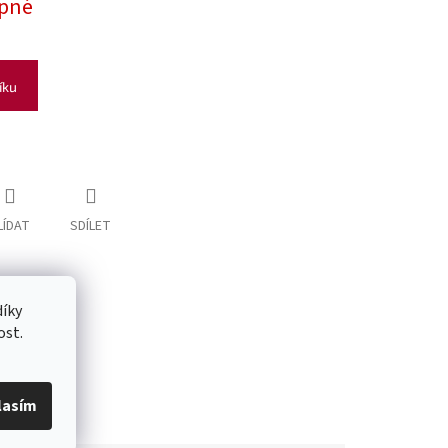
pné
íku
LÍDAT
SDÍLET
íky
ost.
lasím