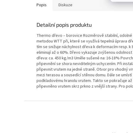
Popis
Diskuze
Detailní popis produktu
Thermo dřevo – borovice Rozměrově stabilní, odolné
metodou WTT při, které se využívá tepelná úprava dře
tím se snižuje náchylnost dřeva k deformacím resp. 
eliminují až o 60%. Dřevo vykazuje zvýšenou odolnost v
dřeva: ca. 450 kg/m3 Uměle sušené na: 16-18% Povrc
připevnění se shora neviditelným uchycením. Při instal
připevnit vrutem na jedné straně. Otvor pro vhodný 
mezi terasou a sousedící stěnou domu. Dále se umístí 
podkladovému hranolu vrutem. Takto se pokračuje až d
připevněno vrutem skrz prkno z vnější strany. Pro pol
Z
á
p
a
t