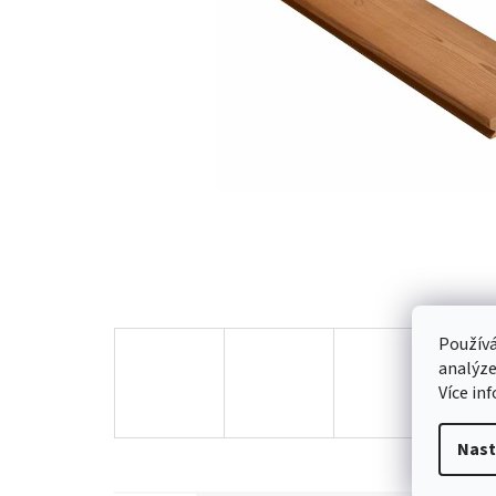
Používá
analýze
Více in
Nast