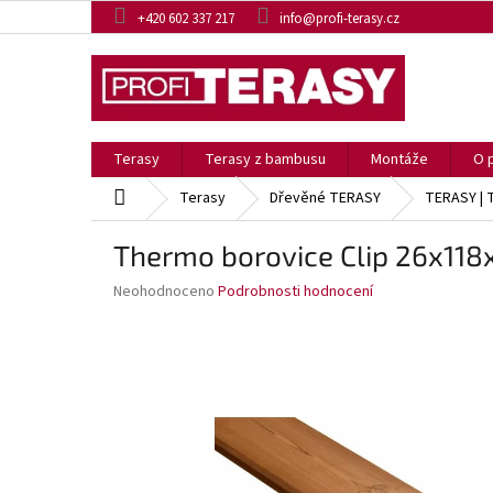
Přejít
+420 602 337 217
info@profi-terasy.cz
na
obsah
Terasy
Terasy z bambusu
Montáže
O 
Domů
Terasy
Dřevěné TERASY
TERASY |
Thermo borovice Clip 26x1
Průměrné
Neohodnoceno
Podrobnosti hodnocení
hodnocení
produktu
je
0,0
z
5
hvězdiček.