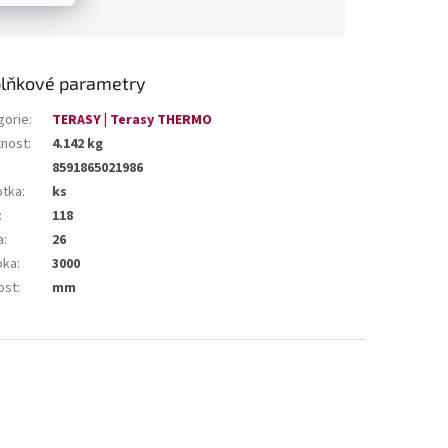
lňkové parametry
gorie
:
TERASY | Terasy THERMO
nost
:
4.142 kg
8591865021986
otka
:
ks
:
118
a
:
26
bka
:
3000
ost
:
mm