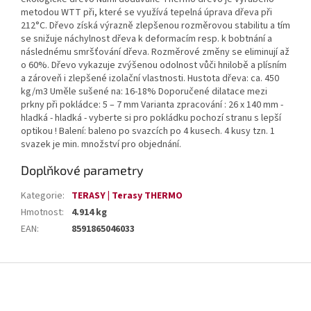
metodou WTT při, které se využívá tepelná úprava dřeva při
212°C. Dřevo získá výrazně zlepšenou rozměrovou stabilitu a tím
se snižuje náchylnost dřeva k deformacím resp. k bobtnání a
následnému smršťování dřeva. Rozměrové změny se eliminují až
o 60%. Dřevo vykazuje zvýšenou odolnost vůči hnilobě a plísním
a zároveň i zlepšené izolační vlastnosti. Hustota dřeva: ca. 450
kg/m3 Uměle sušené na: 16-18% Doporučené dilatace mezi
prkny při pokládce: 5 – 7 mm Varianta zpracování : 26 x 140 mm -
hladká - hladká - vyberte si pro pokládku pochozí stranu s lepší
optikou ! Balení: baleno po svazcích po 4 kusech. 4 kusy tzn. 1
svazek je min. množství pro objednání.
Doplňkové parametry
Kategorie
:
TERASY | Terasy THERMO
Hmotnost
:
4.914 kg
EAN
:
8591865046033
Z
á
p