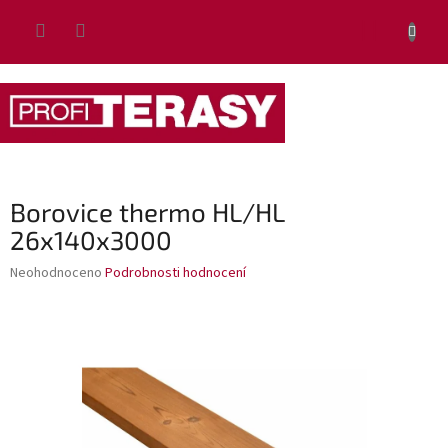
Přejít
NÁKUP
na
obsah
KOŠÍK
Borovice thermo HL/HL
26x140x3000
Průměrné
Neohodnoceno
Podrobnosti hodnocení
hodnocení
produktu
je
0,0
z
5
hvězdiček.