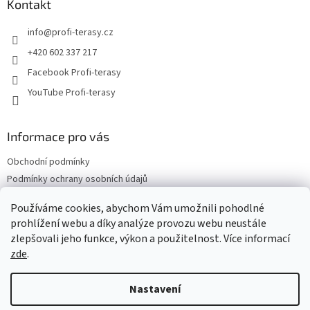
a
Kontakt
t
info
@
profi-terasy.cz
í
+420 602 337 217
Facebook Profi-terasy
YouTube Profi-terasy
Informace pro vás
Obchodní podmínky
Podmínky ochrany osobních údajů
Doprava a platba
Používáme cookies, abychom Vám umožnili pohodlné
Vrácení zboží a reklamace
prohlížení webu a díky analýze provozu webu neustále
Web Profi Terasy.cz
zlepšovali jeho funkce, výkon a použitelnost. Více informací
zde
.
Nastavení
Vytvořil Shoptet