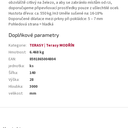
obzvláště citlivý na železo, a aby se zabránilo místům od rzi,
doporučujeme připevňovací prostředky pouze z ušlechtilé oceli.
Hustota dřeva: ca. 550 kg/m3 Uměle sušené na: 16-18%
Doporučené dilatace mezi prkny při pokládce: 5 – 7 mm
Pohledová strana = hladká
Doplňkové parametry
Kategorie
:
TERASY | Terasy MODŘÍN
Hmotnost
:
6.468 kg
EAN
:
8591865004804
jednotka
:
ks
Šířka
:
140
Výška
:
28
Hloubka
:
3000
velikost
:
mm
Z
á
p