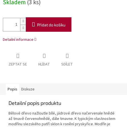
Skladem
(3 ks)
Přidat do košíku
Detailní informace
ZEPTAT SE
HLÍDAT
SDÍLET
Popis
Diskuze
Detailní popis produktu
Bělové dřevo nažloutle bílé, jádrové dřevo načervenale hnědé
až tmavě červenohnědé, dále tmavne. K typickým vlastnostem
modřínu slezského patří sklon k ronění pryskyřice. Modřín je