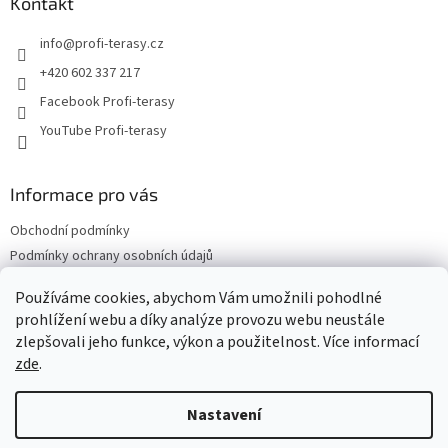
a
Kontakt
t
info
@
profi-terasy.cz
í
+420 602 337 217
Facebook Profi-terasy
YouTube Profi-terasy
Informace pro vás
Obchodní podmínky
Podmínky ochrany osobních údajů
Doprava a platba
Používáme cookies, abychom Vám umožnili pohodlné
Vrácení zboží a reklamace
prohlížení webu a díky analýze provozu webu neustále
Web Profi Terasy.cz
zlepšovali jeho funkce, výkon a použitelnost. Více informací
zde
.
Nastavení
Vytvořil Shoptet