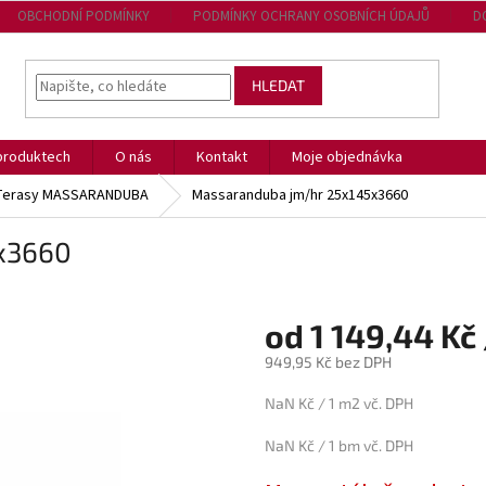
OBCHODNÍ PODMÍNKY
PODMÍNKY OCHRANY OSOBNÍCH ÚDAJŮ
D
HLEDAT
produktech
O nás
Kontakt
Moje objednávka
 Terasy MASSARANDUBA
Massaranduba jm/hr 25x145x3660
x3660
od 1 149,44 Kč 
949,95 Kč bez DPH
Měrná
NaN Kč / 1 m2 vč. DPH
cena:
NaN Kč / 1 bm vč. DPH