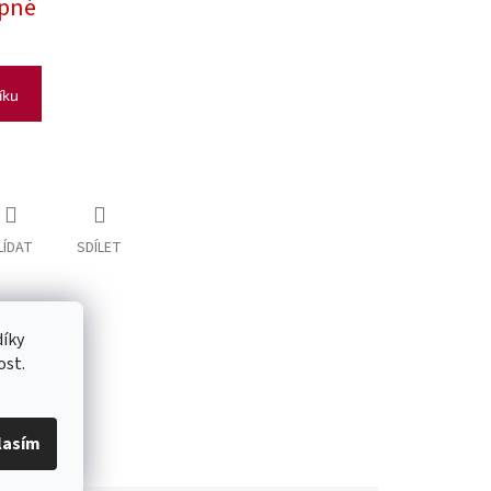
pné
íku
LÍDAT
SDÍLET
íky
ost.
lasím