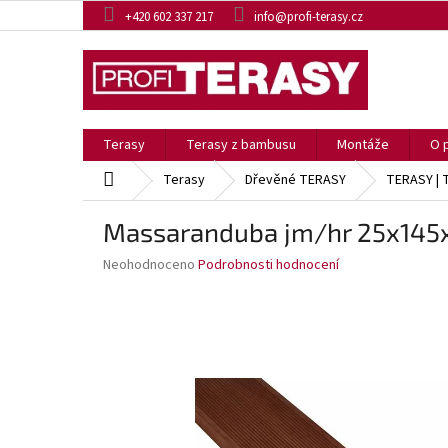
Přejít
+420 602 337 217
info@profi-terasy.cz
na
obsah
Terasy
Terasy z bambusu
Montáže
O 
Domů
Terasy
Dřevěné TERASY
TERASY |
Massaranduba jm/hr 25x145
Průměrné
Neohodnoceno
Podrobnosti hodnocení
hodnocení
produktu
je
0,0
z
5
hvězdiček.