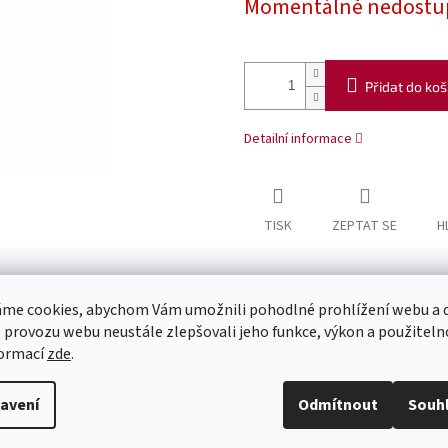
Momentálně nedostu
Přidat do koš
Detailní informace
TISK
ZEPTAT SE
H
me cookies, abychom Vám umožnili pohodlné prohlížení webu a d
 provozu webu neustále zlepšovali jeho funkce, výkon a použiteln
formací
zde
.
avení
Odmítnout
Souh