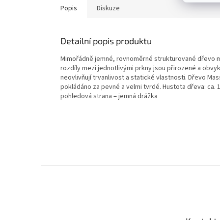
Popis
Diskuze
Detailní popis produktu
Mimořádně jemné, rovnoměrné strukturované dřevo m
rozdíly mezi jednotlivými prkny jsou přirozené a obv
neovlivňují trvanlivost a statické vlastnosti. Dřevo M
pokládáno za pevné a velmi tvrdé. Hustota dřeva: ca.
pohledová strana = jemná drážka
Z
á
p
a
t