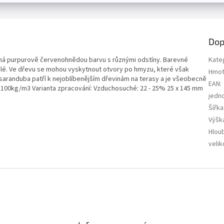
Dop
á purpurově červenohnědou barvu s různými odstíny. Barevné
Kate
yklé. Ve dřevu se mohou vyskytnout otvory po hmyzu, které však
Hmot
assaranduba patří k nejoblíbenějším dřevinám na terasy a je všeobecně
EAN
:
 1100kg/m3 Varianta zpracování: Vzduchosuché: 22 - 25% 25 x 145 mm
jedn
Šířka
Výšk
Hlou
velik