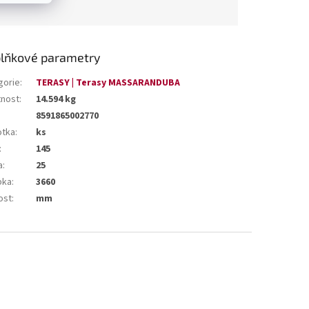
lňkové parametry
gorie
:
TERASY | Terasy MASSARANDUBA
nost
:
14.594 kg
8591865002770
otka
:
ks
:
145
a
:
25
bka
:
3660
ost
:
mm