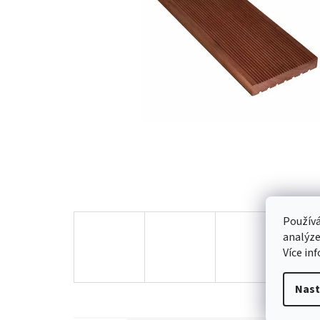
Používá
analýze
Více in
Nast