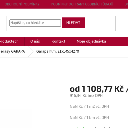
OBCHODNÍ PODMÍNKY
PODMÍNKY OCHRANY OSOBNÍCH ÚDAJŮ
D
HLEDAT
produktech
O nás
Kontakt
Moje objednávka
Terasy GARAPA
Garapa hl/hl 21x145x4270
od 1 108,77 Kč 
916,34 Kč bez DPH
Měrná
NaN Kč / 1 m2 vč. DPH
cena:
NaN Kč / 1 bm vč. DPH