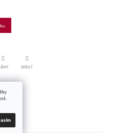
íku
LÍDAT
SDÍLET
íky
ost.
lasím