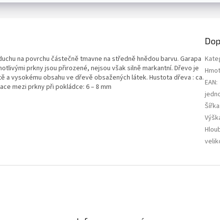
Dop
zduchu na povrchu částečně tmavne na středně hnědou barvu. Garapa
Kate
otlivými prkny jsou přirozené, nejsou však silně markantní. Dřevo je
Hmot
tě a vysokému obsahu ve dřevě obsažených látek. Hustota dřeva : ca.
EAN
:
ce mezi prkny při pokládce: 6 – 8 mm
jedn
Šířka
Výšk
Hlou
velik