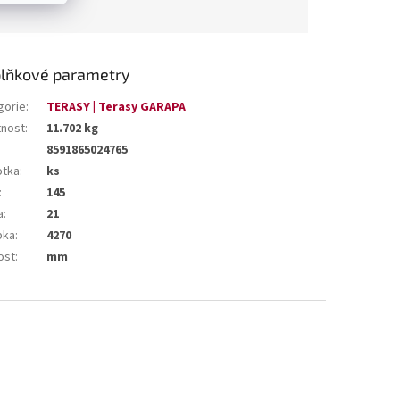
lňkové parametry
gorie
:
TERASY | Terasy GARAPA
nost
:
11.702 kg
8591865024765
otka
:
ks
:
145
a
:
21
bka
:
4270
ost
:
mm