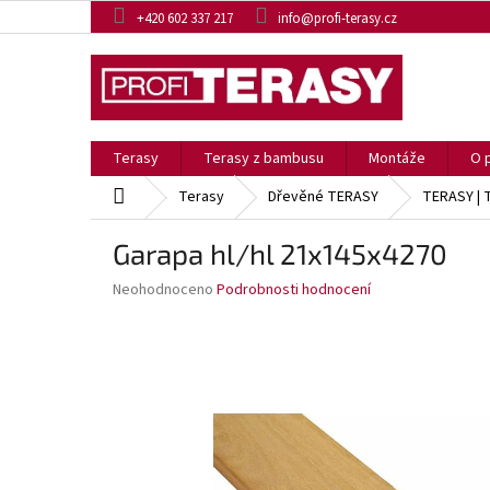
Přejít
+420 602 337 217
info@profi-terasy.cz
na
obsah
Terasy
Terasy z bambusu
Montáže
O 
Domů
Terasy
Dřevěné TERASY
TERASY | 
Garapa hl/hl 21x145x4270
Průměrné
Neohodnoceno
Podrobnosti hodnocení
hodnocení
produktu
je
0,0
z
5
hvězdiček.