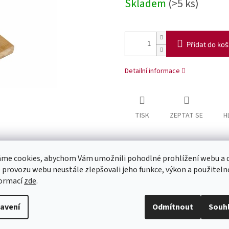
Skladem
(>5 ks)
Přidat do koš
Detailní informace
TISK
ZEPTAT SE
H
me cookies, abychom Vám umožnili pohodlné prohlížení webu a d
 provozu webu neustále zlepšovali jeho funkce, výkon a použiteln
formací
zde
.
avení
Odmítnout
Souh