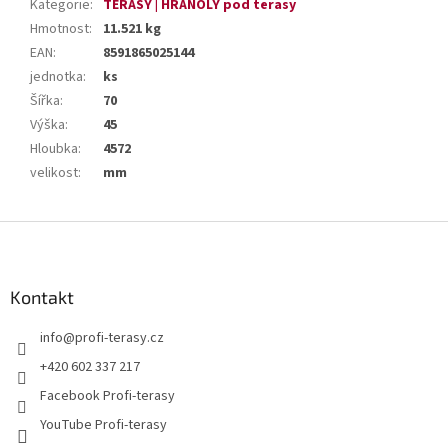
Kategorie
:
TERASY | HRANOLY pod terasy
Hmotnost
:
11.521 kg
EAN
:
8591865025144
jednotka
:
ks
Šířka
:
70
Výška
:
45
Hloubka
:
4572
velikost
:
mm
Z
á
p
a
Kontakt
t
info
@
profi-terasy.cz
í
+420 602 337 217
Facebook Profi-terasy
YouTube Profi-terasy