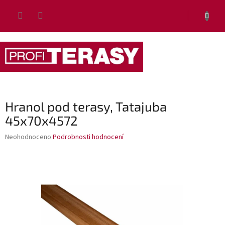
Přejít
NÁKUP
na
obsah
KOŠÍK
Hranol pod terasy, Tatajuba
45x70x4572
Průměrné
Neohodnoceno
Podrobnosti hodnocení
hodnocení
produktu
je
0,0
z
5
hvězdiček.