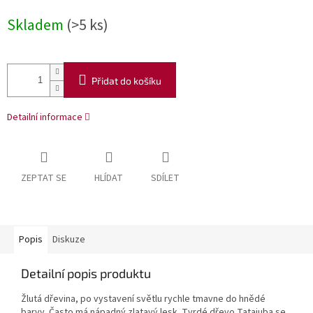
Skladem
(>5 ks)
Přidat do košíku
Detailní informace
ZEPTAT SE
HLÍDAT
SDÍLET
Popis
Diskuze
Detailní popis produktu
Žlutá dřevina, po vystavení světlu rychle tmavne do hnědé
barvy. Často má nápadný zlatavý lesk. Tvrdé dřevo Tatajuba se