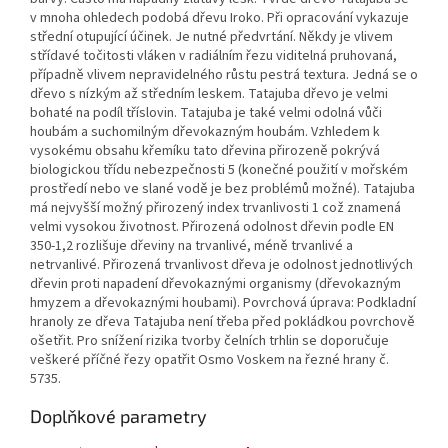
v mnoha ohledech podobá dřevu Iroko. Při opracování vykazuje
střední otupující účinek. Je nutné předvrtání. Někdy je vlivem
střídavé točitosti vláken v radiálním řezu viditelná pruhovaná,
případně vlivem nepravidelného růstu pestrá textura. Jedná se o
dřevo s nízkým až středním leskem. Tatajuba dřevo je velmi
bohaté na podíl tříslovin. Tatajuba je také velmi odolná vůči
houbám a suchomilným dřevokazným houbám. Vzhledem k
vysokému obsahu křemíku tato dřevina přirozeně pokrývá
biologickou třídu nebezpečnosti 5 (konečné použití v mořském
prostředí nebo ve slané vodě je bez problémů možné). Tatajuba
má nejvyšší možný přirozený index trvanlivosti 1 což znamená
velmi vysokou životnost. Přirozená odolnost dřevin podle EN
350-1,2 rozlišuje dřeviny na trvanlivé, méně trvanlivé a
netrvanlivé. Přirozená trvanlivost dřeva je odolnost jednotlivých
dřevin proti napadení dřevokaznými organismy (dřevokazným
hmyzem a dřevokaznými houbami). Povrchová úprava: Podkladní
hranoly ze dřeva Tatajuba není třeba před pokládkou povrchově
ošetřit. Pro snížení rizika tvorby čelních trhlin se doporučuje
veškeré příčné řezy opatřit Osmo Voskem na řezné hrany č.
5735.
Doplňkové parametry