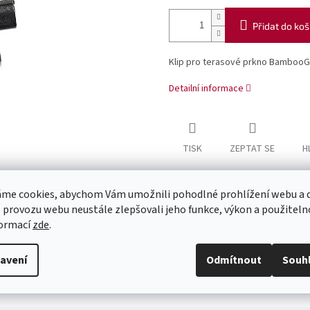
Přidat do koš
Klip pro terasové prkno Bamboo
Detailní informace
TISK
ZEPTAT SE
H
me cookies, abychom Vám umožnili pohodlné prohlížení webu a d
 provozu webu neustále zlepšovali jeho funkce, výkon a použiteln
formací
zde
.
avení
Odmítnout
Souh