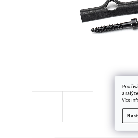
Používá
analýze
Více in
Nast