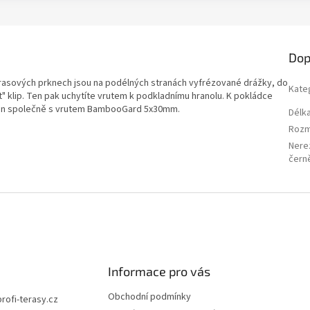
Dop
rasových prknech jsou na podélných stranách vyfrézované drážky, do
Kate
t" klip. Ten pak uchytíte vrutem k podkladnímu hranolu. K pokládce
dáván společně s vrutem BambooGard 5x30mm.
Délk
Roz
Nere
čern
Informace pro vás
Obchodní podmínky
profi-terasy.cz