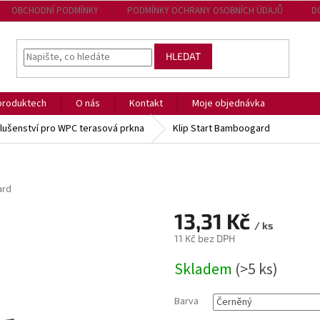
OBCHODNÍ PODMÍNKY
PODMÍNKY OCHRANY OSOBNÍCH ÚDAJŮ
D
HLEDAT
produktech
O nás
Kontakt
Moje objednávka
slušenství pro WPC terasová prkna
Klip Start Bamboogard
rd
13,31 Kč
/ ks
11 Kč bez DPH
Měrná
Skladem
(>5 ks)
cena:
Barva