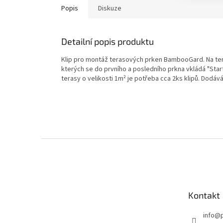
Popis
Diskuze
Detailní popis produktu
Klip pro montáž terasových prken BambooGard. Na te
kterých se do prvního a posledního prkna vkládá "Star
terasy o velikosti 1m² je potřeba cca 2ks klipů. Do
Z
á
p
a
t
Kontakt
í
info
@