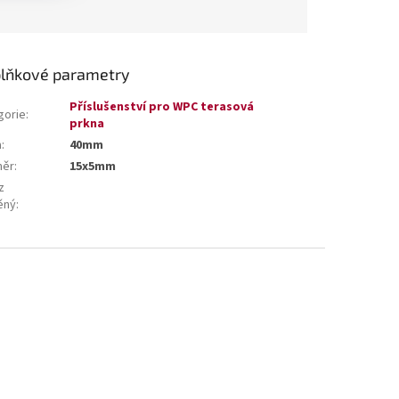
lňkové parametry
Příslušenství pro WPC terasová
gorie
:
prkna
a
:
40mm
měr
:
15x5mm
z
ěný
: