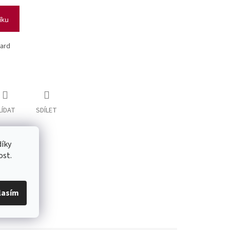
íku
Gard
LÍDAT
SDÍLET
íky
ost.
lasím