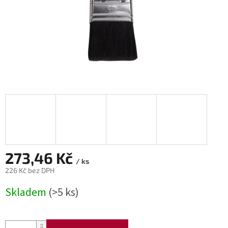
273,46 Kč
/ ks
226 Kč bez DPH
Měrná
Skladem
(>5 ks)
cena: