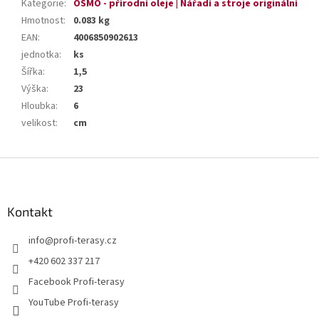
Kategorie
:
OSMO - přírodní oleje | Nářadí a stroje originální
Hmotnost
:
0.083 kg
EAN
:
4006850902613
jednotka
:
ks
Šířka
:
1,5
Výška
:
23
Hloubka
:
6
velikost
:
cm
Z
á
p
a
Kontakt
t
info
@
profi-terasy.cz
í
+420 602 337 217
Facebook Profi-terasy
YouTube Profi-terasy