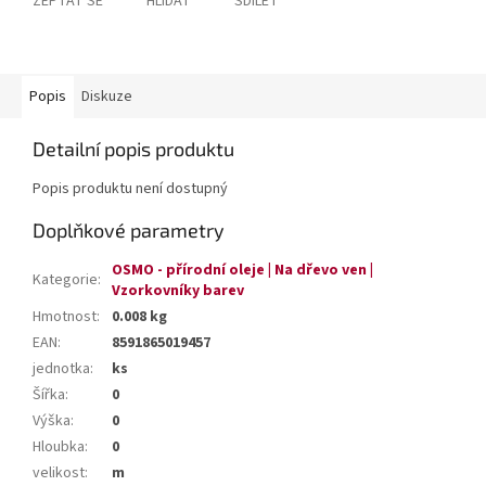
ZEPTAT SE
HLÍDAT
SDÍLET
Popis
Diskuze
Detailní popis produktu
Popis produktu není dostupný
Doplňkové parametry
OSMO - přírodní oleje | Na dřevo ven |
Kategorie
:
Vzorkovníky barev
Hmotnost
:
0.008 kg
EAN
:
8591865019457
jednotka
:
ks
Šířka
:
0
Výška
:
0
Hloubka
:
0
velikost
:
m