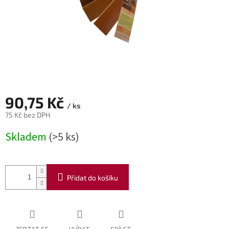
90,75 Kč
/ ks
75 Kč bez DPH
Měrná
Skladem
(>5 ks)
cena:
Přidat do košíku