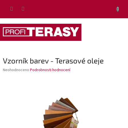
Přejít
NÁKUP
na
obsah
KOŠÍK
Vzorník barev - Terasové oleje
Průměrné
Neohodnoceno
Podrobnosti hodnocení
hodnocení
produktu
je
0,0
z
5
hvězdiček.