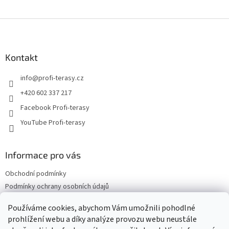
Z
á
p
a
Kontakt
t
info
@
profi-terasy.cz
í
+420 602 337 217
Facebook Profi-terasy
YouTube Profi-terasy
Informace pro vás
Obchodní podmínky
Podmínky ochrany osobních údajů
Doprava a platba
Používáme cookies, abychom Vám umožnili pohodlné
Vrácení zboží a reklamace
prohlížení webu a díky analýze provozu webu neustále
Web Profi Terasy.cz