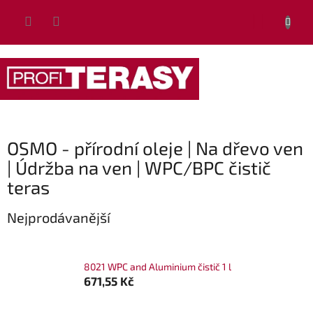
Přejít
NÁKUP
na
obsah
KOŠÍK
OSMO - přírodní oleje | Na dřevo ven
| Údržba na ven | WPC/BPC čistič
teras
Nejprodávanější
8021 WPC and Aluminium čistič 1 l
671,55 Kč