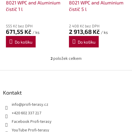
d
8021 WPC and Aluminium
8021 WPC and Aluminium
u
čistič 1 l
čistič 5 l
k
t
555 Kč bez DPH
2 408 Kč bez DPH
ů
671,55 Kč
2 913,68 Kč
/ ks
/ ks
Do košíku
Do košíku
2
položek celkem
O
v
l
Z
á
á
d
p
a
a
Kontakt
c
t
í
info
@
profi-terasy.cz
í
p
r
+420 602 337 217
v
Facebook Profi-terasy
k
y
YouTube Profi-terasy