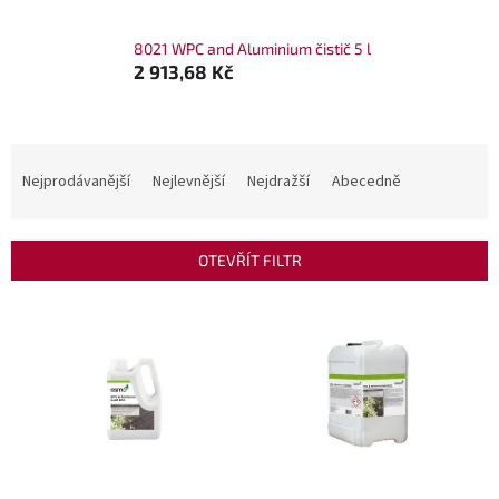
8021 WPC and Aluminium čistič 5 l
2 913,68 Kč
Ř
a
Nejprodávanější
Nejlevnější
Nejdražší
Abecedně
z
e
n
OTEVŘÍT FILTR
í
p
V
r
ý
o
p
d
i
u
s
k
p
t
r
ů
o