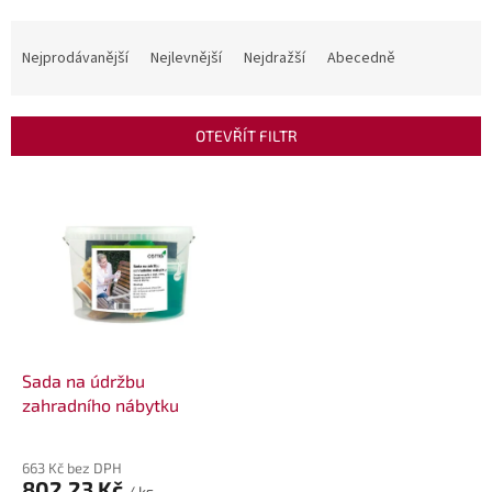
Ř
a
Nejprodávanější
Nejlevnější
Nejdražší
Abecedně
z
e
n
OTEVŘÍT FILTR
í
p
V
r
ý
o
p
d
i
u
s
k
p
t
r
ů
o
d
Sada na údržbu
u
zahradního nábytku
k
t
663 Kč bez DPH
ů
802,23 Kč
/ ks