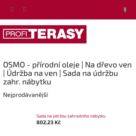
Přejít
NÁKUP
na
obsah
KOŠÍK
OSMO - přírodní oleje | Na dřevo ven
| Údržba na ven | Sada na údržbu
zahr. nábytku
Nejprodávanější
Sada na údržbu zahradního nábytku
802,23 Kč