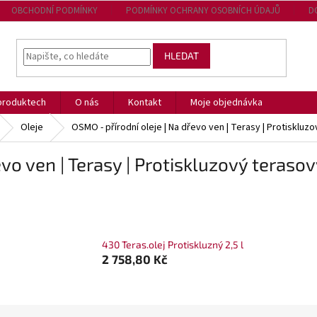
OBCHODNÍ PODMÍNKY
PODMÍNKY OCHRANY OSOBNÍCH ÚDAJŮ
D
HLEDAT
produktech
O nás
Kontakt
Moje objednávka
Oleje
OSMO - přírodní oleje | Na dřevo ven | Terasy | Protiskluzo
vo ven | Terasy | Protiskluzový terasov
430 Teras.olej Protiskluzný 2,5 l
2 758,80 Kč