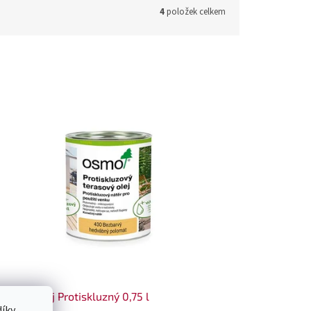
4
položek celkem
 Teras.olej Protiskluzný 0,75 l
íky