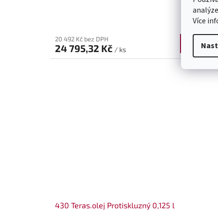
analýze
Více in
20 492 Kč bez DPH
Do koší
Nast
24 795,32 Kč
/ ks
430 Teras.olej Protiskluzný 0,125 l