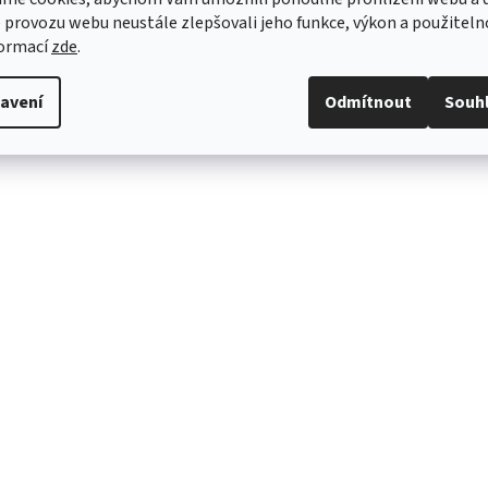
 provozu webu neustále zlepšovali jeho funkce, výkon a použiteln
formací
zde
.
2 280 Kč bez DPH
756
ku
Do košíku
avení
Odmítnout
Souh
2 758,80 Kč
91
/ ks