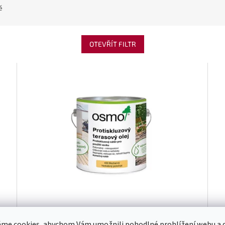
ě
OTEVŘÍT FILTR
430 Teras.olej Protiskluzný 2,5 l
430
me cookies, abychom Vám umožnili pohodlné prohlížení webu a d