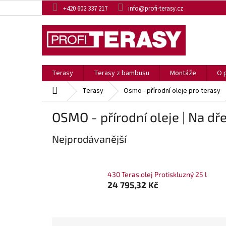
Přejít
+420 602 337 217
info@profi-terasy.cz
na
obsah
Terasy
Terasy z bambusu
Montáže
O 
Domů
Terasy
Osmo - přírodní oleje pro terasy
OSMO - přírodní oleje | Na dře
Nejprodávanější
430 Teras.olej Protiskluzný 25 l
24 795,32 Kč
Ř