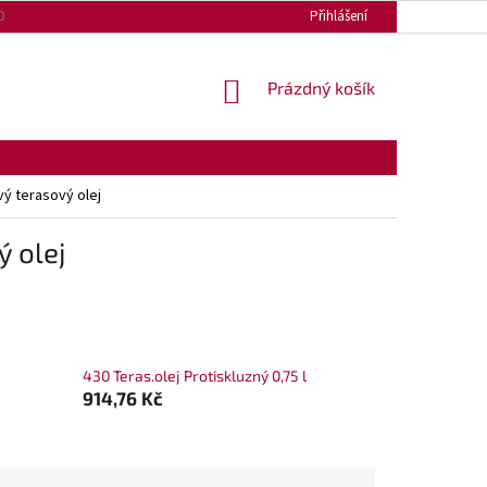
OPRAVA A PLATBA
VRÁCENÍ ZBOŽÍ A REKLAMACE
Přihlášení
WEB PROFI TERASY
NÁKUPNÍ
Prázdný košík
KOŠÍK
vý terasový olej
ý olej
430 Teras.olej Protiskluzný 0,75 l
914,76 Kč