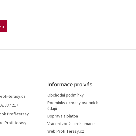
ku
O
v
l
á
d
a
c
í
Informace pro vás
p
r
Obchodní podmínky
profi-terasy.cz
v
Podmínky ochrany osobních
02 337 217
k
údajů
y
ok Profi-terasy
Doprava a platba
v
e Profi-terasy
ý
Vrácení zboží a reklamace
p
Web Profi Terasy.cz
i