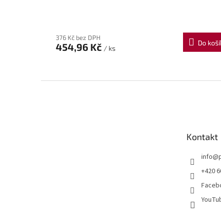
376 Kč bez DPH
Do koší
454,96 Kč
/ ks
Z
á
p
a
t
Kontakt
í
info
@
+420 6
Facebo
YouTub