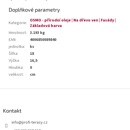
Doplňkové parametry
OSMO - přírodní oleje | Na dřevo ven | Fasády |
Kategorie
:
Základová barva
Hmotnost
:
3.193 kg
EAN
:
4006850089840
jednotka
:
ks
Šířka
:
18
Výška
:
16,5
Hloubka
:
0
velikost
:
cm
Z
á
p
a
Kontakt
t
info
@
profi-terasy.cz
í