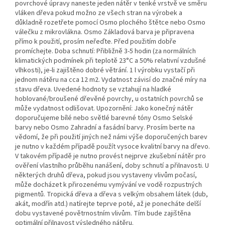
povrchové úpravy naneste jeden nátěr v tenké vrstvě ve směru
vláken dřeva pokud možno ze všech stran na výrobek a
důkladně rozetřete pomocí Osmo plochého štětce nebo Osmo
válečku z mikrovlákna. Osmo Základová barva je připravena
přímo k použití, prosím neřeďte. Před použitím dobře
promíchejte. Doba schnutí: Přibližně 3-5 hodin (za normálních
klimatických podmínek při teplotě 23°C a 50% relativní vzdušné
vlhkosti), je-li zajištěno dobré větrání. 1 l výrobku vystačí při
jednom nátěru na cca 12 m2. Vydatnost závisí do značné míry na
stavu dřeva. Uvedené hodnoty se vztahují na hladké
hoblované/broušené dřevěné povrchy, u ostatních povrchů se
může vydatnost odlišovat. Upozornění: Jako konečný nátěr
doporučujeme bílé nebo světlé barevné tóny Osmo Selské
barvy nebo Osmo Zahradní a fasádní barvy. Prosím berte na
vědomí, že při použití jiných než námi výše doporučených barev
je nutno v každém případě použít vysoce kvalitní barvy na dřevo.
V takovém případě je nutno provést nejprve zkušební nátěr pro
ověření vlastního průběhu nanášení, doby schnutí a přilnavosti. U
některých druhů dřeva, pokud jsou vystaveny vlivům počasí,
může docházet k přirozenému vymývání ve vodě rozpustných
pigmentů. Tropická dřeva a dřeva s velkým obsahem látek (dub,
akát, modřín atd.) natírejte teprve poté, až je ponecháte delší
dobu vystavené povětrnostním vlivům. Tím bude zajištěna
optimální přilnavost výsledného nátěru.