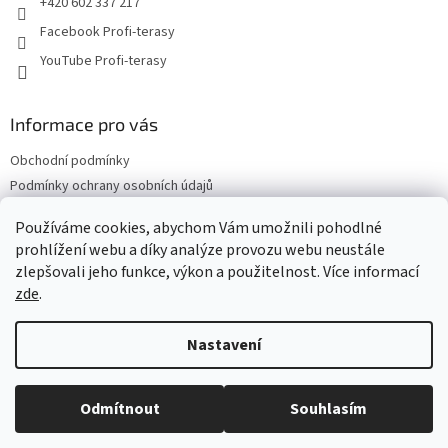
+420 602 337 217
Facebook Profi-terasy
YouTube Profi-terasy
Informace pro vás
Obchodní podmínky
Podmínky ochrany osobních údajů
Doprava a platba
Používáme cookies, abychom Vám umožnili pohodlné
Vrácení zboží a reklamace
prohlížení webu a díky analýze provozu webu neustále
Web Profi Terasy.cz
zlepšovali jeho funkce, výkon a použitelnost. Více informací
zde
.
Nastavení
Vytvořil Shoptet
Odmítnout
Souhlasím
Copyright 2026
Profi terasy
. Všechna práva vyhrazena.