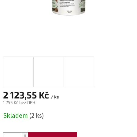
2 123,55 Kč
/ ks
1 755 Kč bez DPH
Měrná
Skladem
(2 ks)
cena: