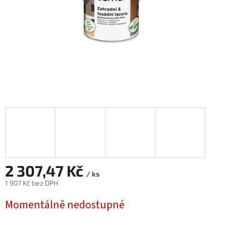
2 307,47 Kč
/ ks
1 907 Kč bez DPH
Měrná
Momentálně nedostupné
cena: