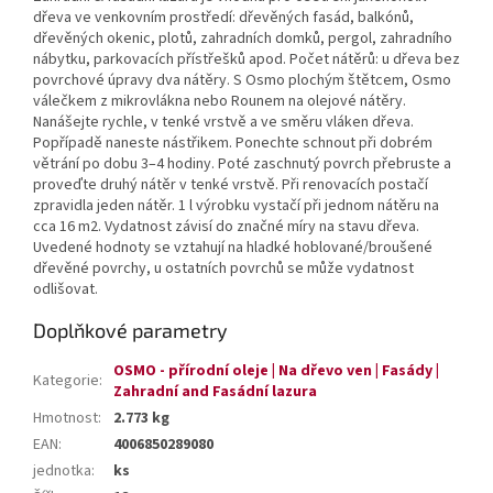
dřeva ve venkovním prostředí: dřevěných fasád, balkónů,
dřevěných okenic, plotů, zahradních domků, pergol, zahradního
nábytku, parkovacích přístřešků apod. Počet nátěrů: u dřeva bez
povrchové úpravy dva nátěry. S Osmo plochým štětcem, Osmo
válečkem z mikrovlákna nebo Rounem na olejové nátěry.
Nanášejte rychle, v tenké vrstvě a ve směru vláken dřeva.
Popřípadě naneste nástřikem. Ponechte schnout při dobrém
větrání po dobu 3–4 hodiny. Poté zaschnutý povrch přebruste a
proveďte druhý nátěr v tenké vrstvě. Při renovacích postačí
zpravidla jeden nátěr. 1 l výrobku vystačí při jednom nátěru na
cca 16 m2. Vydatnost závisí do značné míry na stavu dřeva.
Uvedené hodnoty se vztahují na hladké hoblované/broušené
dřevěné povrchy, u ostatních povrchů se může vydatnost
odlišovat.
Doplňkové parametry
OSMO - přírodní oleje | Na dřevo ven | Fasády |
Kategorie
:
Zahradní and Fasádní lazura
Hmotnost
:
2.773 kg
EAN
:
4006850289080
jednotka
:
ks