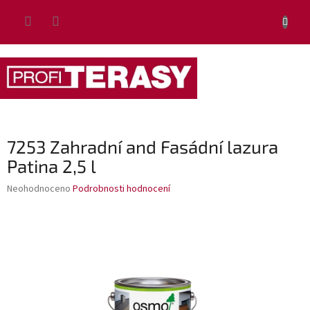
Přejít
NÁKUP
na
obsah
KOŠÍK
7253 Zahradní and Fasádní lazura
Patina 2,5 l
Průměrné
Neohodnoceno
Podrobnosti hodnocení
hodnocení
produktu
je
0,0
z
5
hvězdiček.