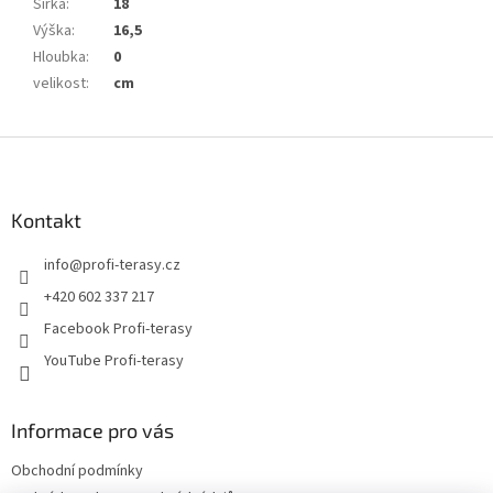
Šířka
:
18
Výška
:
16,5
Hloubka
:
0
velikost
:
cm
Z
á
p
a
Kontakt
t
info
@
profi-terasy.cz
í
+420 602 337 217
Facebook Profi-terasy
YouTube Profi-terasy
Informace pro vás
Obchodní podmínky