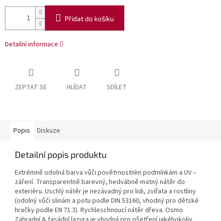
Přidat do košíku
Detailní informace
ZEPTAT SE
HLÍDAT
SDÍLET
Popis
Diskuze
Detailní popis produktu
Extrémně odolná barva vůči povětrnostním podmínkám a UV –
záření. Transparentně barevný, hedvábně matný nátěr do
exteriéru. Uschlý nátěr je nezávadný pro lidi, zvířata a rostliny
(odolný vůči slinám a potu podle DIN 53160, vhodný pro dětské
hračky podle EN 71.3). Rychleschnoucí nátěr dřeva. Osmo
Zahradní & fasádní lazura je vhodná pro ošetření jakéhokoliv