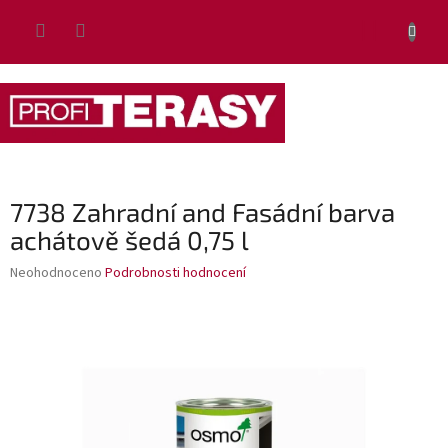
Přejít
NÁKUP
na
obsah
KOŠÍK
7738 Zahradní and Fasádní barva
achátově šedá 0,75 l
Průměrné
Neohodnoceno
Podrobnosti hodnocení
hodnocení
produktu
je
0,0
z
5
hvězdiček.