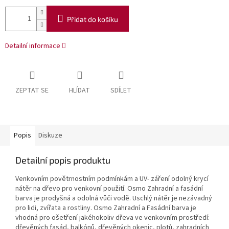
Přidat do košíku
Detailní informace
ZEPTAT SE
HLÍDAT
SDÍLET
Popis
Diskuze
Detailní popis produktu
Venkovním povětrnostním podmínkám a UV- záření odolný krycí
nátěr na dřevo pro venkovní použití. Osmo Zahradní a fasádní
barva je prodyšná a odolná vůči vodě. Uschlý nátěr je nezávadný
pro lidi, zvířata a rostliny. Osmo Zahradní a Fasádní barva je
vhodná pro ošetření jakéhokoliv dřeva ve venkovním prostředí:
dřevěných fasád, balkónů, dřevěných okenic, plotů, zahradních