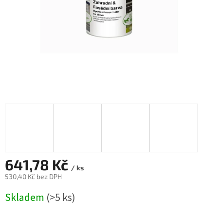
641,78 Kč
/ ks
530,40 Kč bez DPH
Měrná
Skladem
(>5 ks)
cena: