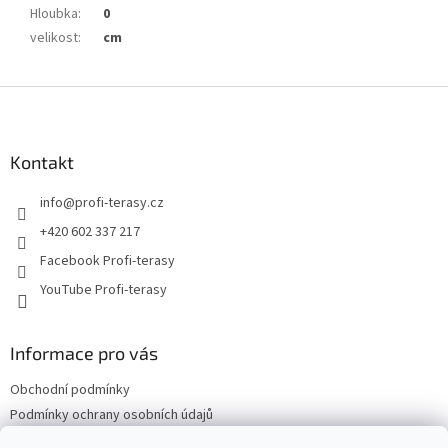
Hloubka
:
0
velikost
:
cm
Z
á
p
a
Kontakt
t
info
@
profi-terasy.cz
í
+420 602 337 217
Facebook Profi-terasy
YouTube Profi-terasy
Informace pro vás
Obchodní podmínky
Podmínky ochrany osobních údajů
Doprava a platba