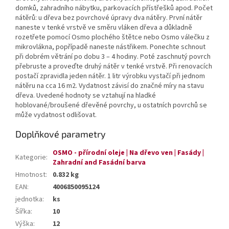
domků, zahradního nábytku, parkovacích přístřešků apod. Počet
nátěrů: u dřeva bez povrchové úpravy dva nátěry. První nátěr
naneste v tenké vrstvě ve směru vláken dřeva a důkladně
rozetřete pomocí Osmo plochého štětce nebo Osmo válečku z
mikrovlákna, popřípadě naneste nástřikem. Ponechte schnout
při dobrém větrání po dobu 3 – 4 hodiny. Poté zaschnutý povrch
přebruste a proveďte druhý nátěr v tenké vrstvě. Při renovacích
postačí zpravidla jeden nátěr. 1 litr výrobku vystačí při jednom
nátěru na cca 16 m2. Vydatnost závisí do značné míry na stavu
dřeva. Uvedené hodnoty se vztahují na hladké
hoblované/broušené dřevěné povrchy, u ostatních povrchů se
může vydatnost odlišovat.
Doplňkové parametry
OSMO - přírodní oleje | Na dřevo ven | Fasády |
Kategorie
:
Zahradní and Fasádní barva
Hmotnost
:
0.832 kg
EAN
:
4006850095124
jednotka
:
ks
Šířka
:
10
Výška
:
12