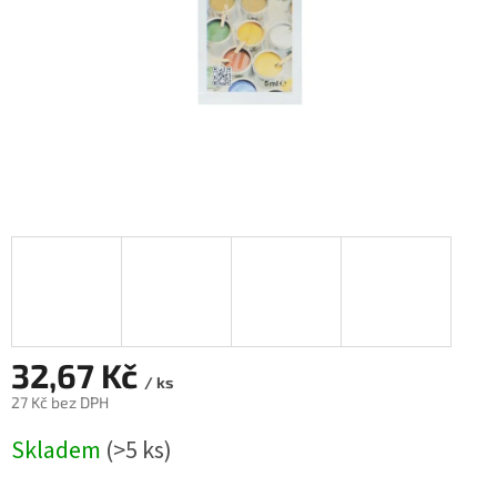
32,67 Kč
/ ks
27 Kč bez DPH
Měrná
Skladem
(>5 ks)
cena: