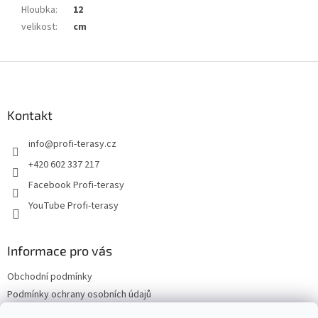
Hloubka
:
12
velikost
:
cm
Z
á
p
a
Kontakt
t
info
@
profi-terasy.cz
í
+420 602 337 217
Facebook Profi-terasy
YouTube Profi-terasy
Informace pro vás
Obchodní podmínky
Podmínky ochrany osobních údajů
Doprava a platba