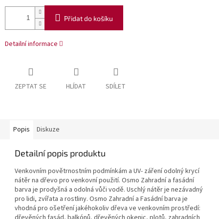
Přidat do košíku
Detailní informace
ZEPTAT SE
HLÍDAT
SDÍLET
Popis
Diskuze
Detailní popis produktu
Venkovním povětrnostním podmínkám a UV- záření odolný krycí
nátěr na dřevo pro venkovní použití. Osmo Zahradní a fasádní
barva je prodyšná a odolná vůči vodě. Uschlý nátěr je nezávadný
pro lidi, zvířata a rostliny. Osmo Zahradní a Fasádní barva je
vhodná pro ošetření jakéhokoliv dřeva ve venkovním prostředí:
dřevěných fasád, balkónů, dřevěných okenic, plotů, zahradních