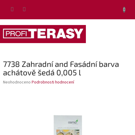
Přejít
NÁKUP
na
obsah
KOŠÍK
7738 Zahradní and Fasádní barva
achátově šedá 0,005 l
Průměrné
Neohodnoceno
Podrobnosti hodnocení
hodnocení
produktu
je
0,0
z
5
hvězdiček.