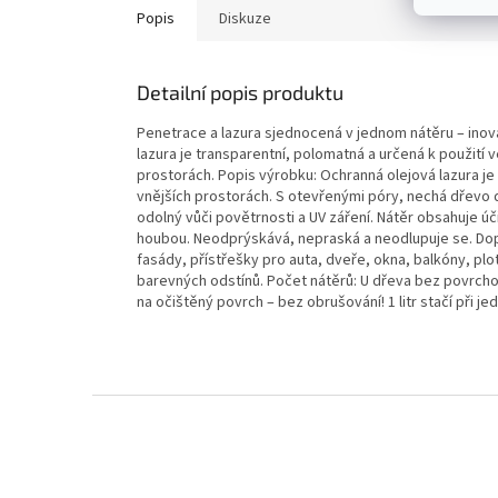
Popis
Diskuze
Detailní popis produktu
Penetrace a lazura sjednocená v jednom nátěru – inov
lazura je transparentní, polomatná a určená k použití 
prostorách. Popis výrobku: Ochranná olejová lazura je
vnějších prostorách. S otevřenými póry, nechá dřevo 
odolný vůči povětrnosti a UV záření. Nátěr obsahuje úč
houbou. Neodprýskává, nepraská a neodlupuje se. Dop
fasády, přístřešky pro auta, dveře, okna, balkóny, pl
barevných odstínů. Počet nátěrů: U dřeva bez povrcho
na očištěný povrch – bez obrušování! 1 litr stačí při j
Z
á
p
a