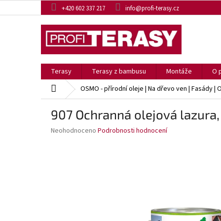
Přejít
+420 602 337 217
info@profi-terasy.cz
na
obsah
Terasy
Terasy z bambusu
Montáže
O 
Domů
OSMO - přírodní oleje | Na dřevo ven | Fasády | 
907 Ochranná olejová lazura,
Průměrné
Neohodnoceno
Podrobnosti hodnocení
hodnocení
produktu
je
0,0
z
5
hvězdiček.