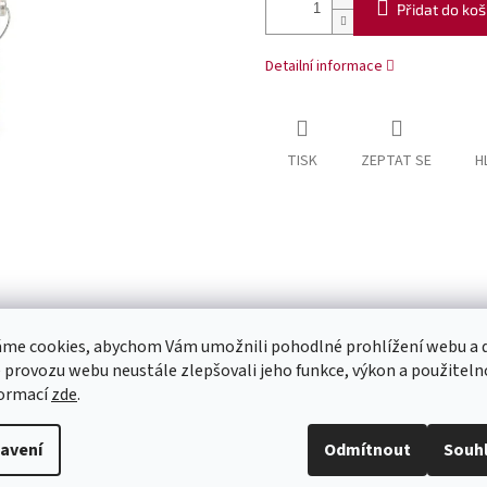
Přidat do koš
Detailní informace
TISK
ZEPTAT SE
H
me cookies, abychom Vám umožnili pohodlné prohlížení webu a d
 provozu webu neustále zlepšovali jeho funkce, výkon a použiteln
formací
zde
.
avení
Odmítnout
Souh