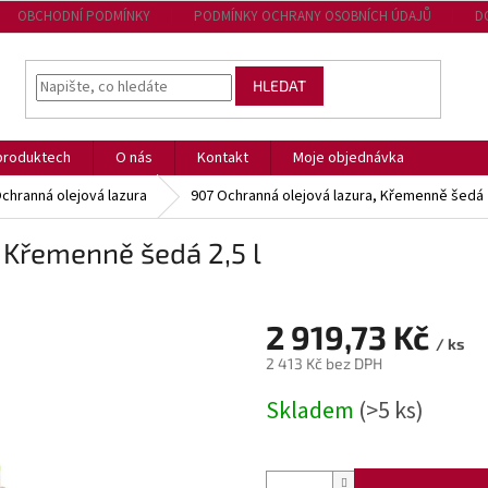
OBCHODNÍ PODMÍNKY
PODMÍNKY OCHRANY OSOBNÍCH ÚDAJŮ
D
HLEDAT
produktech
O nás
Kontakt
Moje objednávka
Ochranná olejová lazura
907 Ochranná olejová lazura, Křemenně šedá 2
 Křemenně šedá 2,5 l
2 919,73 Kč
/ ks
2 413 Kč bez DPH
Měrná
Skladem
(>5 ks)
cena: