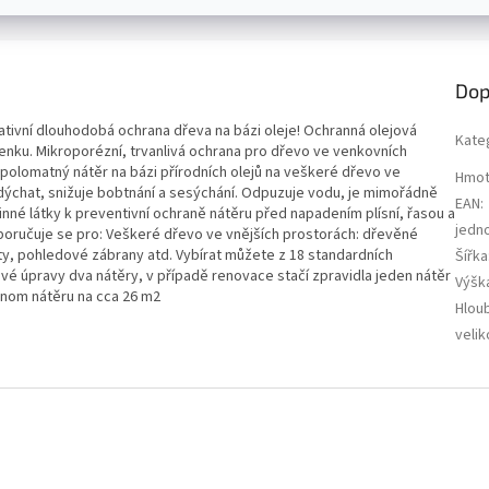
Dop
ativní dlouhodobá ochrana dřeva na bázi oleje! Ochranná olejová
Kate
venku. Mikroporézní, trvanlivá ochrana pro dřevo ve venkovních
 polomatný nátěr na bázi přírodních olejů na veškeré dřevo ve
Hmot
dýchat, snižuje bobtnání a sesýchání. Odpuzuje vodu, je mimořádně
EAN
:
inné látky k preventivní ochraně nátěru před napadením plísní, řasou a
jedn
oručuje se pro: Veškeré dřevo ve vnějších prostorách: dřevěné
oty, pohledové zábrany atd. Vybírat můžete z 18 standardních
Šířka
vé úpravy dva nátěry, v případě renovace stačí zpravidla jeden nátěr
Výšk
ednom nátěru na cca 26 m2
Hlou
velik