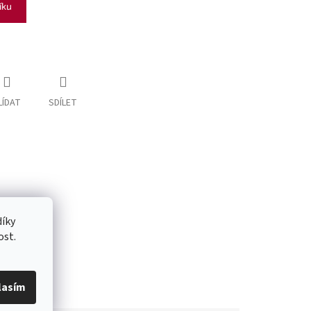
íku
LÍDAT
SDÍLET
íky
ost.
lasím