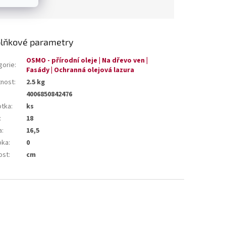
lňkové parametry
OSMO - přírodní oleje | Na dřevo ven |
gorie
:
Fasády | Ochranná olejová lazura
nost
:
2.5 kg
4006850842476
otka
:
ks
:
18
a
:
16,5
bka
:
0
ost
:
cm