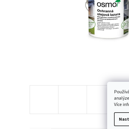
Používá
analýze
Více in
Nast