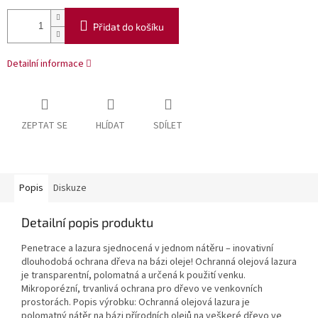
Přidat do košíku
Detailní informace
ZEPTAT SE
HLÍDAT
SDÍLET
Popis
Diskuze
Detailní popis produktu
Penetrace a lazura sjednocená v jednom nátěru – inovativní
dlouhodobá ochrana dřeva na bázi oleje! Ochranná olejová lazura
je transparentní, polomatná a určená k použití venku.
Mikroporézní, trvanlivá ochrana pro dřevo ve venkovních
prostorách. Popis výrobku: Ochranná olejová lazura je
polomatný nátěr na bázi přírodních olejů na veškeré dřevo ve