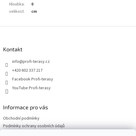
Hloubka
:
0
velikost
:
cm
Z
á
p
a
Kontakt
t
info
@
profi-terasy.cz
í
+420 602 337 217
Facebook Profi-terasy
YouTube Profi-terasy
Informace pro vás
Obchodní podmínky
Podmínky ochrany osobních údajů
Doprava a platba