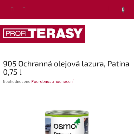
Přejít
NÁKUP
na
obsah
KOŠÍK
905 Ochranná olejová lazura, Patina
0,75 l
Průměrné
Neohodnoceno
Podrobnosti hodnocení
hodnocení
produktu
je
0,0
z
5
hvězdiček.