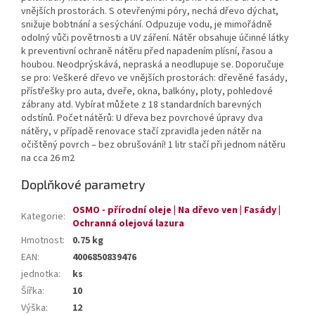
vnějších prostorách. S otevřenými póry, nechá dřevo dýchat,
snižuje bobtnání a sesýchání. Odpuzuje vodu, je mimořádně
odolný vůči povětrnosti a UV záření. Nátěr obsahuje účinné látky
k preventivní ochraně nátěru před napadením plísní, řasou a
houbou. Neodprýskává, nepraská a neodlupuje se. Doporučuje
se pro: Veškeré dřevo ve vnějších prostorách: dřevěné fasády,
přístřešky pro auta, dveře, okna, balkóny, ploty, pohledové
zábrany atd. Vybírat můžete z 18 standardních barevných
odstínů. Počet nátěrů: U dřeva bez povrchové úpravy dva
nátěry, v případě renovace stačí zpravidla jeden nátěr na
očištěný povrch – bez obrušování! 1 litr stačí při jednom nátěru
na cca 26 m2
Doplňkové parametry
OSMO - přírodní oleje | Na dřevo ven | Fasády |
Kategorie
:
Ochranná olejová lazura
Hmotnost
:
0.75 kg
EAN
:
4006850839476
jednotka
:
ks
Šířka
:
10
Výška
:
12