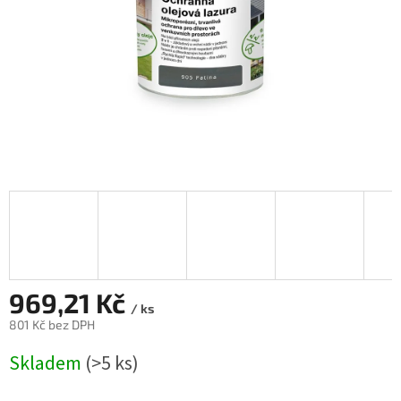
969,21 Kč
/ ks
801 Kč bez DPH
Měrná
Skladem
(>5 ks)
cena: