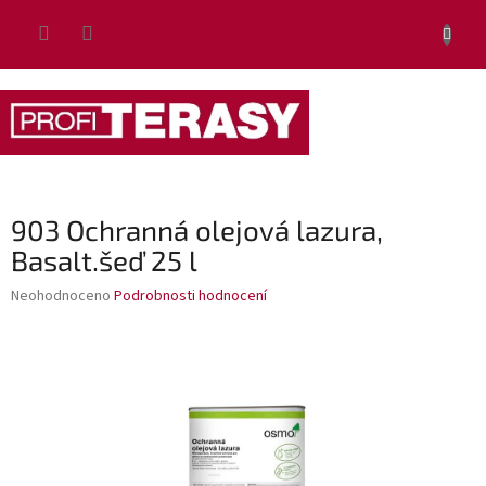
Přejít
NÁKUP
na
obsah
KOŠÍK
903 Ochranná olejová lazura,
Basalt.šeď 25 l
Průměrné
Neohodnoceno
Podrobnosti hodnocení
hodnocení
produktu
je
0,0
z
5
hvězdiček.