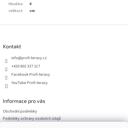
Hloubka
:
0
velikost
:
cm
Z
á
p
a
Kontakt
t
info
@
profi-terasy.cz
í
+420 602 337 217
Facebook Profi-terasy
YouTube Profi-terasy
Informace pro vás
Obchodní podmínky
Podmínky ochrany osobních údajů
Doprava a platba