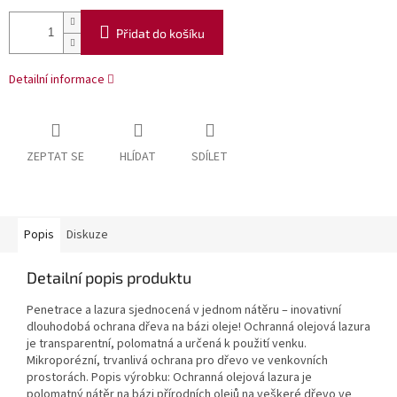
Přidat do košíku
Detailní informace
ZEPTAT SE
HLÍDAT
SDÍLET
Popis
Diskuze
Detailní popis produktu
Penetrace a lazura sjednocená v jednom nátěru – inovativní
dlouhodobá ochrana dřeva na bázi oleje! Ochranná olejová lazura
je transparentní, polomatná a určená k použití venku.
Mikroporézní, trvanlivá ochrana pro dřevo ve venkovních
prostorách. Popis výrobku: Ochranná olejová lazura je
polomatný nátěr na bázi přírodních olejů na veškeré dřevo ve