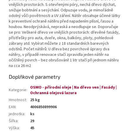
vnějších prostorách. S otevřenými póry, nechá dřevo dýchat,
snižuje bobtnání a sesýchání. Odpuzuje vodu, je mimořádně
odolný vůči povětrnosti a UV záření. Nátěr obsahuje účinné látky
k preventivní ochraně nátěru před napadením plísní, řasou a
houbou. Neodprýskává, nepraská a neodlupuje se. Doporučuje
se pro: Veškeré dřevo ve vnějších prostorách: dřevěné fasády,
přístřešky pro auta, dveře, okna, balkóny, ploty, pohledové
zábrany atd. Vybírat můžete z 18 standardních barevných
odstínů. Počet nátěrů: U dřeva bez povrchové úpravy dva
nátěry, v případě renovace stačí zpravidla jeden nátěr na
očištěný povrch – bez obrušování! 1 litr stačí při jednom nátěru
na cca 26 m2
Doplňkové parametry
OSMO - přírodní oleje | Na dřevo ven | Fasády |
Kategorie
:
Ochranná olejová lazura
Hmotnost
:
25 kg
EAN
:
4006850899906
jednotka
:
ks
Šířka
:
29
Výška
:
45