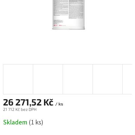
26 271,52 Kč
/ ks
21 712 Kč bez DPH
Měrná
Skladem
(1 ks)
cena: