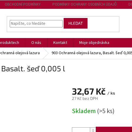
OBCHODNÍ PODMÍNKY
PODMÍNKY OCHRANY OSOBNÍCH ÚDAJŮ
D
HLEDAT
produktech
O nás
Kontakt
Moje objednávka
Ochranná olejová lazura
903 Ochranná olejová lazura, Basalt. šeď 0,005
Basalt. šeď 0,005 l
32,67 Kč
/ ks
27 Kč bez DPH
Měrná
Skladem
(>5 ks)
cena: