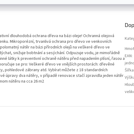
Dop
ativní dlouhodobá ochrana dřeva na bázi oleje! Ochranná olejová
Kate
venku. Mikroporézní, trvanlivá ochrana pro dřevo ve venkovních
 polomatný nátěr na bázi přírodních olejů na veškeré dřevo ve
Hmot
dýchat, snižuje bobtnání a sesýchání. Odpuzuje vodu, je mimořádně
EAN
:
inné látky k preventivní ochraně nátěru před napadením plísní, řasou a
jedn
oručuje se pro: Veškeré dřevo ve vnějších prostorách: dřevěné
oty, pohledové zábrany atd. Vybírat můžete z 18 standardních
Šířka
vé úpravy dva nátěry, v případě renovace stačí zpravidla jeden nátěr
Výšk
ednom nátěru na cca 26 m2
Hlou
velik