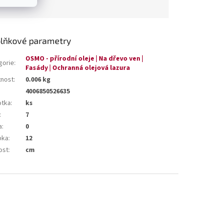
lňkové parametry
OSMO - přírodní oleje | Na dřevo ven |
gorie
:
Fasády | Ochranná olejová lazura
nost
:
0.006 kg
4006850526635
otka
:
ks
:
7
a
:
0
bka
:
12
ost
:
cm