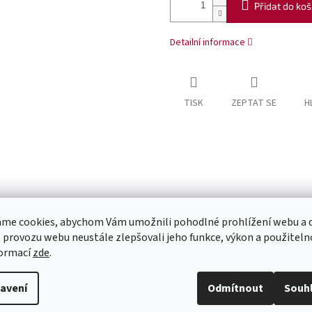
Přidat do koš
Detailní informace
TISK
ZEPTAT SE
H
me cookies, abychom Vám umožnili pohodlné prohlížení webu a d
 provozu webu neustále zlepšovali jeho funkce, výkon a použiteln
formací
zde
.
avení
Odmítnout
Souh