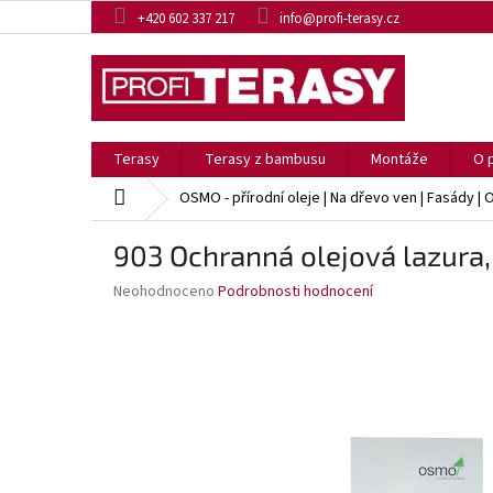
Přejít
+420 602 337 217
info@profi-terasy.cz
na
obsah
Terasy
Terasy z bambusu
Montáže
O 
Domů
OSMO - přírodní oleje | Na dřevo ven | Fasády | 
903 Ochranná olejová lazura, 
Průměrné
Neohodnoceno
Podrobnosti hodnocení
hodnocení
produktu
je
0,0
z
5
hvězdiček.