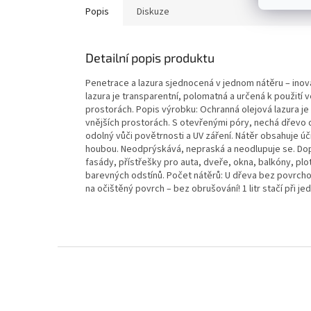
Popis
Diskuze
Detailní popis produktu
Penetrace a lazura sjednocená v jednom nátěru – inov
lazura je transparentní, polomatná a určená k použití 
prostorách. Popis výrobku: Ochranná olejová lazura je
vnějších prostorách. S otevřenými póry, nechá dřevo 
odolný vůči povětrnosti a UV záření. Nátěr obsahuje úč
houbou. Neodprýskává, nepraská a neodlupuje se. Dop
fasády, přístřešky pro auta, dveře, okna, balkóny, pl
barevných odstínů. Počet nátěrů: U dřeva bez povrcho
na očištěný povrch – bez obrušování! 1 litr stačí při j
Z
á
p
a