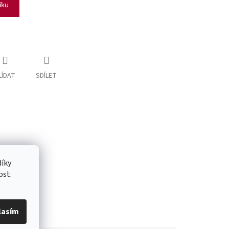
íku
LÍDAT
SDÍLET
íky
ost.
lasím