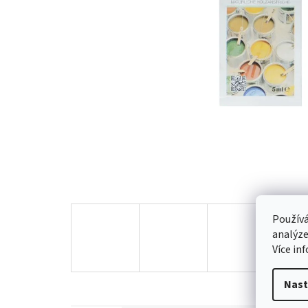
Používá
analýze
Více in
Nast