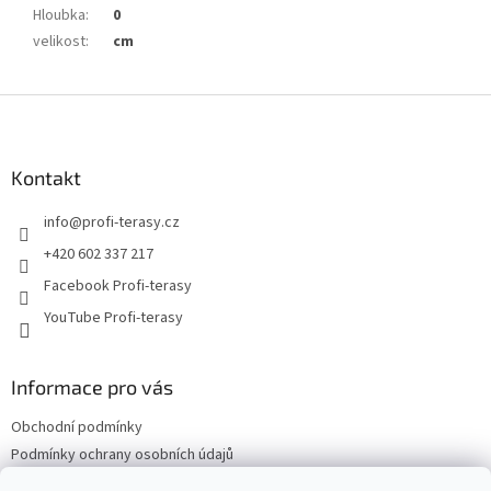
Hloubka
:
0
velikost
:
cm
Z
á
p
a
Kontakt
t
info
@
profi-terasy.cz
í
+420 602 337 217
Facebook Profi-terasy
YouTube Profi-terasy
Informace pro vás
Obchodní podmínky
Podmínky ochrany osobních údajů
Doprava a platba