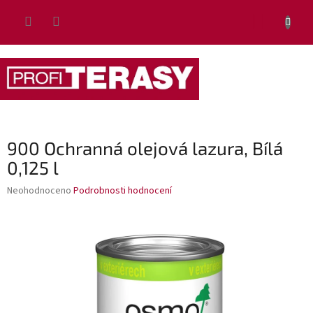
Přejít
NÁKUP
na
obsah
KOŠÍK
900 Ochranná olejová lazura, Bílá
0,125 l
Průměrné
Neohodnoceno
Podrobnosti hodnocení
hodnocení
produktu
je
0,0
z
5
hvězdiček.