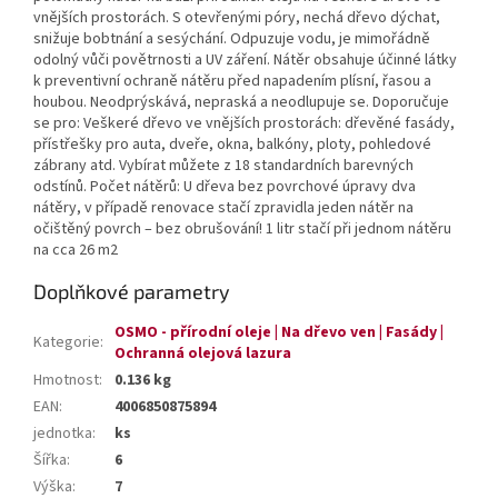
vnějších prostorách. S otevřenými póry, nechá dřevo dýchat,
snižuje bobtnání a sesýchání. Odpuzuje vodu, je mimořádně
odolný vůči povětrnosti a UV záření. Nátěr obsahuje účinné látky
k preventivní ochraně nátěru před napadením plísní, řasou a
houbou. Neodprýskává, nepraská a neodlupuje se. Doporučuje
se pro: Veškeré dřevo ve vnějších prostorách: dřevěné fasády,
přístřešky pro auta, dveře, okna, balkóny, ploty, pohledové
zábrany atd. Vybírat můžete z 18 standardních barevných
odstínů. Počet nátěrů: U dřeva bez povrchové úpravy dva
nátěry, v případě renovace stačí zpravidla jeden nátěr na
očištěný povrch – bez obrušování! 1 litr stačí při jednom nátěru
na cca 26 m2
Doplňkové parametry
OSMO - přírodní oleje | Na dřevo ven | Fasády |
Kategorie
:
Ochranná olejová lazura
Hmotnost
:
0.136 kg
EAN
:
4006850875894
jednotka
:
ks
Šířka
:
6
Výška
:
7