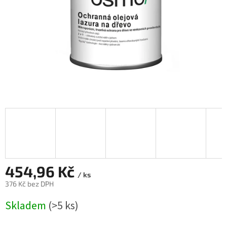
454,96 Kč
/ ks
376 Kč bez DPH
Měrná
Skladem
(>5 ks)
cena: