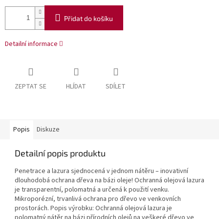
Přidat do košíku
Detailní informace
ZEPTAT SE
HLÍDAT
SDÍLET
Popis
Diskuze
Detailní popis produktu
Penetrace a lazura sjednocená v jednom nátěru – inovativní
dlouhodobá ochrana dřeva na bázi oleje! Ochranná olejová lazura
je transparentní, polomatná a určená k použití venku.
Mikroporézní, trvanlivá ochrana pro dřevo ve venkovních
prostorách. Popis výrobku: Ochranná olejová lazura je
polomatný nátěr na bázi přírodních olejů na veškeré dřevo ve