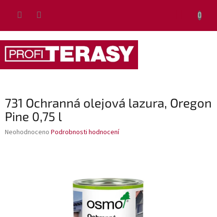
Přejít
NÁKUP
na
obsah
KOŠÍK
731 Ochranná olejová lazura, Oregon
Pine 0,75 l
Průměrné
Neohodnoceno
Podrobnosti hodnocení
hodnocení
produktu
je
0,0
z
5
hvězdiček.