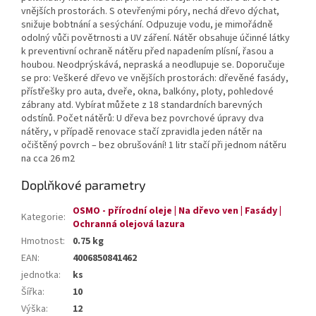
vnějších prostorách. S otevřenými póry, nechá dřevo dýchat,
snižuje bobtnání a sesýchání. Odpuzuje vodu, je mimořádně
odolný vůči povětrnosti a UV záření. Nátěr obsahuje účinné látky
k preventivní ochraně nátěru před napadením plísní, řasou a
houbou. Neodprýskává, nepraská a neodlupuje se. Doporučuje
se pro: Veškeré dřevo ve vnějších prostorách: dřevěné fasády,
přístřešky pro auta, dveře, okna, balkóny, ploty, pohledové
zábrany atd. Vybírat můžete z 18 standardních barevných
odstínů. Počet nátěrů: U dřeva bez povrchové úpravy dva
nátěry, v případě renovace stačí zpravidla jeden nátěr na
očištěný povrch – bez obrušování! 1 litr stačí při jednom nátěru
na cca 26 m2
Doplňkové parametry
OSMO - přírodní oleje | Na dřevo ven | Fasády |
Kategorie
:
Ochranná olejová lazura
Hmotnost
:
0.75 kg
EAN
:
4006850841462
jednotka
:
ks
Šířka
:
10
Výška
:
12