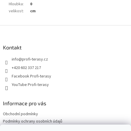
Hloubka
:
0
velikost
:
cm
Z
á
p
a
Kontakt
t
info
@
profi-terasy.cz
í
+420 602 337 217
Facebook Profi-terasy
YouTube Profi-terasy
Informace pro vás
Obchodní podmínky
Podmínky ochrany osobních údajů
Doprava a platba