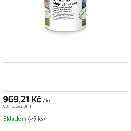
969,21 Kč
/ ks
801 Kč bez DPH
Měrná
Skladem
(>5 ks)
cena: