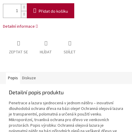
Přidat do košíku
Detailní informace
ZEPTAT SE
HLÍDAT
SDÍLET
Popis
Diskuze
Detailní popis produktu
Penetrace a lazura sjednocená v jednom nátěru – inovativní
dlouhodobá ochrana dřeva na bázi oleje! Ochranná olejová lazura
je transparentní, polomatná a určená k použití venku.
Mikroporézní, trvanlivá ochrana pro dřevo ve venkovních
prostorách. Popis výrobku: Ochranná olejová lazura je
polomatný nátěr na bázi přírodních olejů na veškeré dřevo ve