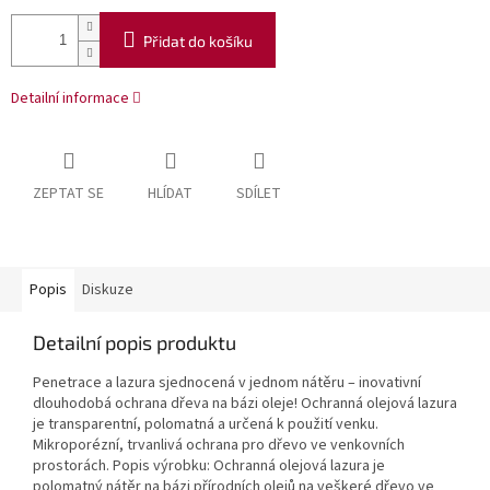
Přidat do košíku
Detailní informace
ZEPTAT SE
HLÍDAT
SDÍLET
Popis
Diskuze
Detailní popis produktu
Penetrace a lazura sjednocená v jednom nátěru – inovativní
dlouhodobá ochrana dřeva na bázi oleje! Ochranná olejová lazura
je transparentní, polomatná a určená k použití venku.
Mikroporézní, trvanlivá ochrana pro dřevo ve venkovních
prostorách. Popis výrobku: Ochranná olejová lazura je
polomatný nátěr na bázi přírodních olejů na veškeré dřevo ve