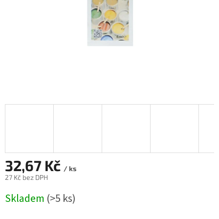
32,67 Kč
/ ks
27 Kč bez DPH
Měrná
Skladem
(>5 ks)
cena: