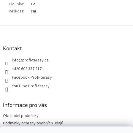
Hloubka
:
12
velikost
:
cm
Z
á
p
a
Kontakt
t
info
@
profi-terasy.cz
í
+420 602 337 217
Facebook Profi-terasy
YouTube Profi-terasy
Informace pro vás
Obchodní podmínky
Podmínky ochrany osobních údajů
Doprava a platba