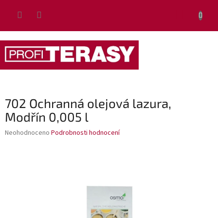
Přejít
NÁKUP
na
obsah
KOŠÍK
702 Ochranná olejová lazura,
Modřín 0,005 l
Průměrné
Neohodnoceno
Podrobnosti hodnocení
hodnocení
produktu
je
0,0
z
5
hvězdiček.