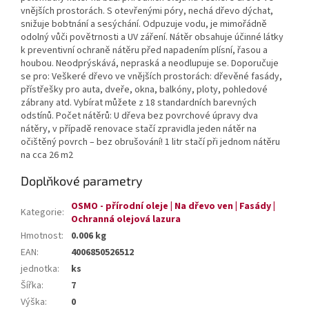
vnějších prostorách. S otevřenými póry, nechá dřevo dýchat,
snižuje bobtnání a sesýchání. Odpuzuje vodu, je mimořádně
odolný vůči povětrnosti a UV záření. Nátěr obsahuje účinné látky
k preventivní ochraně nátěru před napadením plísní, řasou a
houbou. Neodprýskává, nepraská a neodlupuje se. Doporučuje
se pro: Veškeré dřevo ve vnějších prostorách: dřevěné fasády,
přístřešky pro auta, dveře, okna, balkóny, ploty, pohledové
zábrany atd. Vybírat můžete z 18 standardních barevných
odstínů. Počet nátěrů: U dřeva bez povrchové úpravy dva
nátěry, v případě renovace stačí zpravidla jeden nátěr na
očištěný povrch – bez obrušování! 1 litr stačí při jednom nátěru
na cca 26 m2
Doplňkové parametry
OSMO - přírodní oleje | Na dřevo ven | Fasády |
Kategorie
:
Ochranná olejová lazura
Hmotnost
:
0.006 kg
EAN
:
4006850526512
jednotka
:
ks
Šířka
:
7
Výška
:
0