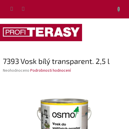
Přejít
NÁKUP
na
obsah
KOŠÍK
7393 Vosk bílý transparent. 2,5 l
Průměrné
Neohodnoceno
Podrobnosti hodnocení
hodnocení
produktu
je
0,0
z
5
hvězdiček.