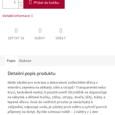
Přidat do košíku
Detailní informace
ZEPTAT SE
HLÍDAT
SDÍLET
Popis
Diskuze
Detailní popis produktu
Nátěr ideální pro ochranu a dekorativní zušlechtění dřeva v
interiéru zejména na obklady stěn a stropů ! Transparentní nebo
krycí, hedvábně matný, k použití uvnitř Obzvláště se doporučuje
na nábytek a dětské hračky, stěny, stropy, dveře, lišty, trámy a
lepené dřevo. Vosk do vnitřních prostor je nenáchylný k
zašpinění, odpuzuje vodu, je odolný proti oděru a vytvoří povrch
příjemný na dotyk. Rychle schnoucí nátěr – 2 nátěry v 1 den