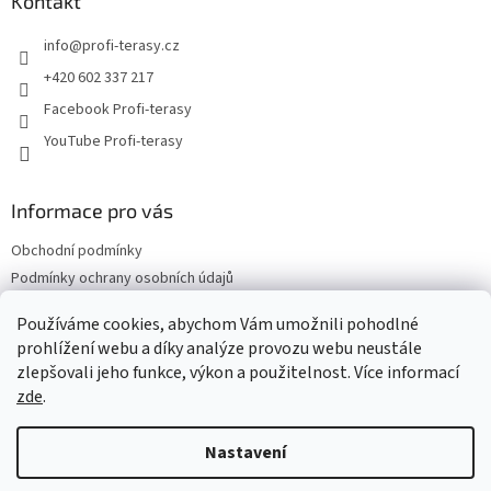
a
Kontakt
t
info
@
profi-terasy.cz
í
+420 602 337 217
Facebook Profi-terasy
YouTube Profi-terasy
Informace pro vás
Obchodní podmínky
Podmínky ochrany osobních údajů
Doprava a platba
Používáme cookies, abychom Vám umožnili pohodlné
Vrácení zboží a reklamace
prohlížení webu a díky analýze provozu webu neustále
Web Profi Terasy.cz
zlepšovali jeho funkce, výkon a použitelnost. Více informací
zde
.
Nastavení
Vytvořil Shoptet