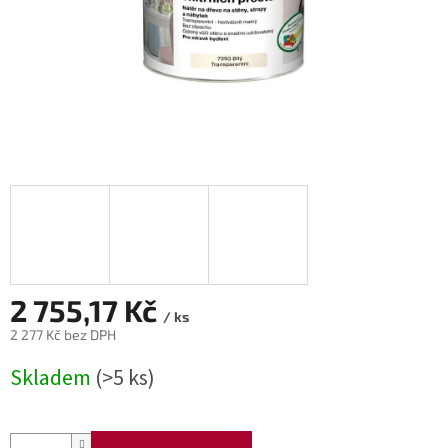
2 755,17 Kč
/ ks
2 277 Kč bez DPH
Měrná
Skladem
(>5 ks)
cena: