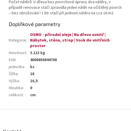
Počet nátěrů: U dřeva bez povrchové úpravy dva nátěry, v
případě renovace stačí zpravidla jeden nátěr na očištěný povrch
– bez obrušování ! 1 litr stačí při jednom nátěru na cca 16 m2
Doplňkové parametry
OSMO - přírodní oleje | Na dřevo uvnitř |
Kategorie
:
Nábytek, stěna, strop | Vosk do vnitřních
prostor
Hmotnost
:
3.113 kg
EAN
:
4006850844708
jednotka
:
ks
Šířka
:
18
Výška
:
16,5
Hloubka
:
0
velikost
:
cm
Z
á
p