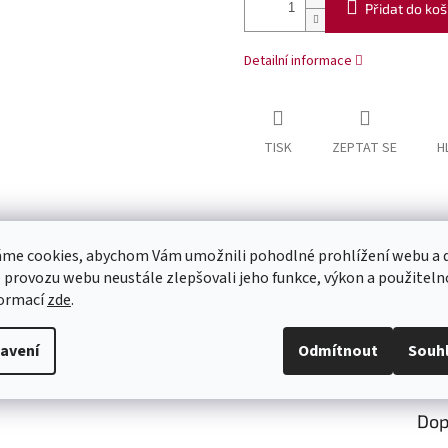
Přidat do koš
Detailní informace
TISK
ZEPTAT SE
H
me cookies, abychom Vám umožnili pohodlné prohlížení webu a d
 provozu webu neustále zlepšovali jeho funkce, výkon a použiteln
formací
zde
.
avení
Odmítnout
Souh
Dop