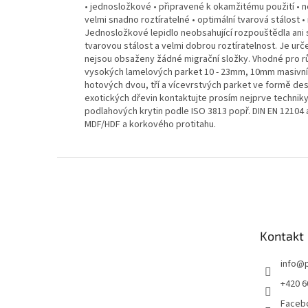
• jednosložkové • připravené k okamžitému použití • n
velmi snadno roztíratelné • optimální tvarová stálost • 
Jednosložkové lepidlo neobsahující rozpouštědla ani si
tvarovou stálost a velmi dobrou roztíratelnost. Je ur
nejsou obsaženy žádné migrační složky. Vhodné pro rů
vysokých lamelových parket 10 - 23mm, 10mm masivní
hotových dvou, tří a vícevrstvých parket ve formě de
exotických dřevin kontaktujte prosím nejprve techniky
podlahových krytin podle ISO 3813 popř. DIN EN 12104
MDF/HDF a korkového protitahu.
Z
á
p
a
t
Kontakt
í
info
@
+420 6
Facebo