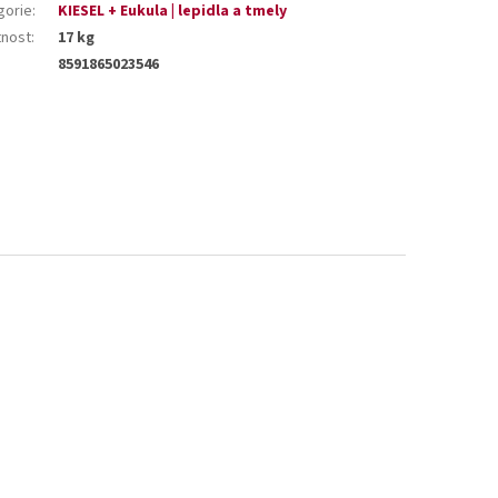
gorie
:
KIESEL + Eukula | lepidla a tmely
nost
:
17 kg
8591865023546