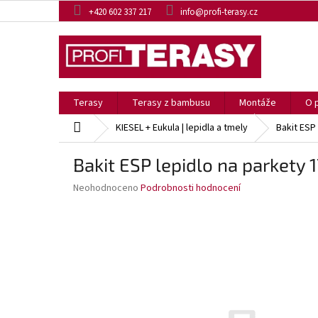
Přejít
+420 602 337 217
info@profi-terasy.cz
na
obsah
Terasy
Terasy z bambusu
Montáže
O 
Domů
KIESEL + Eukula | lepidla a tmely
Bakit ESP
Bakit ESP lepidlo na parkety 1
Průměrné
Neohodnoceno
Podrobnosti hodnocení
hodnocení
produktu
je
0,0
z
5
hvězdiček.