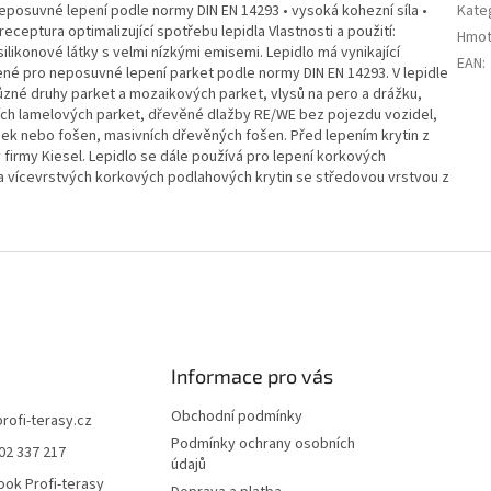
eposuvné lepení podle normy DIN EN 14293 • vysoká kohezní síla •
Kate
receptura optimalizující spotřebu lepidla Vlastnosti a použití:
Hmot
likonové látky s velmi nízkými emisemi. Lepidlo má vynikající
EAN
:
čené pro neposuvné lepení parket podle normy DIN EN 14293. V lepidle
zné druhy parket a mozaikových parket, vlysů na pero a drážku,
ch lamelových parket, dřevěné dlažby RE/WE bez pojezdu vozidel,
sek nebo fošen, masivních dřevěných fošen. Před lepením krytin z
 firmy Kiesel. Lepidlo se dále používá pro lepení korkových
 a vícevrstvých korkových podlahových krytin se středovou vrstvou z
Informace pro vás
Obchodní podmínky
profi-terasy.cz
Podmínky ochrany osobních
02 337 217
údajů
ok Profi-terasy