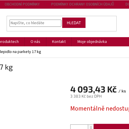
OBCHODNÍ PODMÍNKY
PODMÍNKY OCHRANY OSOBNÍCH ÚDAJŮ
D
HLEDAT
produktech
O nás
Kontakt
Moje objednávka
 lepidlo na parkety 17 kg
7 kg
4 093,43 Kč
/ ks
3 383 Kč bez DPH
Měrná
Momentálně nedostu
cena: