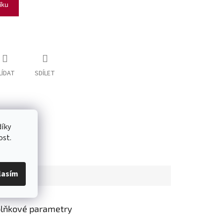
íku
LÍDAT
SDÍLET
íky
ost.
lasím
lňkové parametry