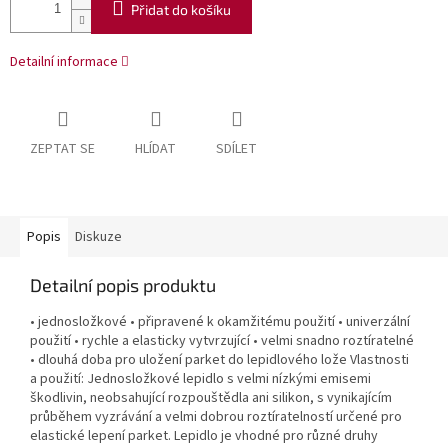
Přidat do košíku
Detailní informace
ZEPTAT SE
HLÍDAT
SDÍLET
Popis
Diskuze
Detailní popis produktu
• jednosložkové • připravené k okamžitému použití • univerzální
použití • rychle a elasticky vytvrzující • velmi snadno roztíratelné
• dlouhá doba pro uložení parket do lepidlového lože Vlastnosti
a použití: Jednosložkové lepidlo s velmi nízkými emisemi
škodlivin, neobsahující rozpouštědla ani silikon, s vynikajícím
průběhem vyzrávání a velmi dobrou roztíratelností určené pro
elastické lepení parket. Lepidlo je vhodné pro různé druhy