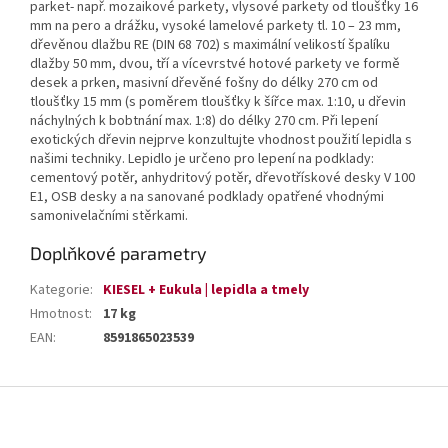
parket- např. mozaikové parkety, vlysové parkety od tloušťky 16
mm na pero a drážku, vysoké lamelové parkety tl. 10 – 23 mm,
dřevěnou dlažbu RE (DIN 68 702) s maximální velikostí špalíku
dlažby 50 mm, dvou, tří a vícevrstvé hotové parkety ve formě
desek a prken, masivní dřevěné fošny do délky 270 cm od
tloušťky 15 mm (s poměrem tloušťky k šířce max. 1:10, u dřevin
náchylných k bobtnání max. 1:8) do délky 270 cm. Při lepení
exotických dřevin nejprve konzultujte vhodnost použití lepidla s
našimi techniky. Lepidlo je určeno pro lepení na podklady:
cementový potěr, anhydritový potěr, dřevotřískové desky V 100
E1, OSB desky a na sanované podklady opatřené vhodnými
samonivelačními stěrkami.
Doplňkové parametry
Kategorie
:
KIESEL + Eukula | lepidla a tmely
Hmotnost
:
17 kg
EAN
:
8591865023539
Z
á
p