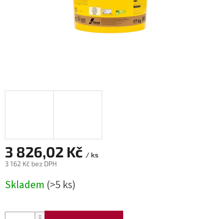
3 826,02 Kč
/ ks
3 162 Kč bez DPH
Měrná
Skladem
(>5 ks)
cena: