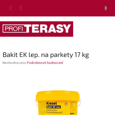
Přejít
NÁKUP
na
obsah
KOŠÍK
Bakit EK lep. na parkety 17 kg
Průměrné
Neohodnoceno
Podrobnosti hodnocení
hodnocení
produktu
je
0,0
z
5
hvězdiček.