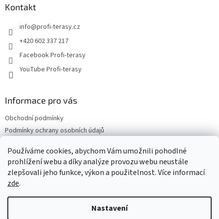
a
Kontakt
t
info
@
profi-terasy.cz
í
+420 602 337 217
Facebook Profi-terasy
YouTube Profi-terasy
Informace pro vás
Obchodní podmínky
Podmínky ochrany osobních údajů
Doprava a platba
Používáme cookies, abychom Vám umožnili pohodlné
Vrácení zboží a reklamace
prohlížení webu a díky analýze provozu webu neustále
Web Profi Terasy.cz
zlepšovali jeho funkce, výkon a použitelnost. Více informací
zde
.
Nastavení
Vytvořil Shoptet